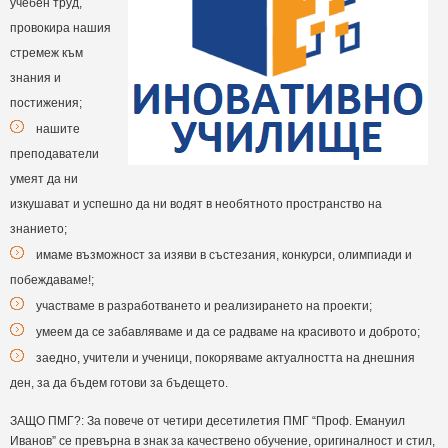
учебен труд,
провокира нашия
стремеж към
знания и
постижения;
нашите
преподаватели
умеят да ни
изкушават и успешно да ни водят в необятното пространство на
знанието;
имаме възможност за изяви в състезания, конкурси, олимпиади и
побеждаваме!;
участваме в разработването и реализирането на проекти;
умеем да се забавляваме и да се радваме на красивото и доброто;
заедно, учители и ученици, покоряваме актуалността на днешния
ден, за да бъдем готови за бъдещето.
ЗАЩО ПМГ?: За повече от четири десетилетия ПМГ “Проф. Емануил
Иванов” се превърна в знак за качествено обучение, оригиналност и стил,