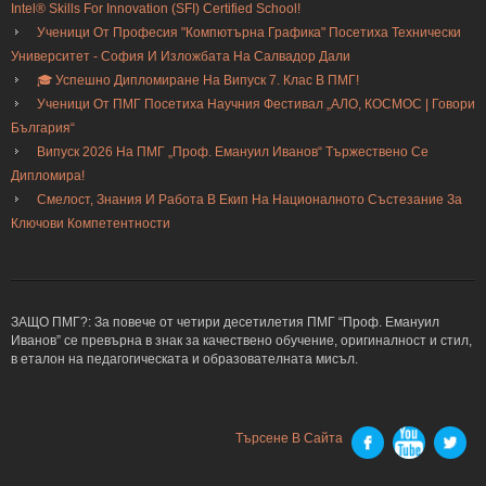
Intel® Skills For Innovation (SFI) Certified School!
Ученици От Професия "Компютърна Графика" Посетиха Технически
Университет - София И Изложбата На Салвадор Дали
🎓 Успешно Дипломиране На Випуск 7. Клас В ПМГ!
Ученици От ПМГ Посетиха Научния Фестивал „АЛО, КОСМОС | Говори
България“
Випуск 2026 На ПМГ „Проф. Емануил Иванов“ Тържествено Се
Дипломира!
Смелост, Знания И Работа В Екип На Националното Състезание За
Ключови Компетентности
ЗАЩО ПМГ?: За повече от четири десетилетия ПМГ “Проф. Емануил
Иванов” се превърна в знак за качествено обучение, оригиналност и стил,
в еталон на педагогическата и образователната мисъл.
Търсене В Сайта