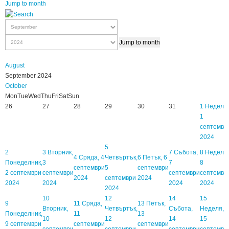
Jump to month
Jump to month
August
September 2024
October
Mon
Tue
Wed
Thu
Fri
Sat
Sun
26
27
28
29
30
31
1
Неделя,
1
септемвр
2024
5
2
3
Вторник,
7
Събота,
8
Неделя,
4
Сряда, 4
Четвъртък,
6
Петък, 6
Понеделник,
3
7
8
септември
5
септември
2 септември
септември
септември
септемвр
2024
септември
2024
2024
2024
2024
2024
2024
10
12
14
15
9
11
Сряда,
13
Петък,
Вторник,
Четвъртък,
Събота,
Неделя,
Понеделник,
11
13
10
12
14
15
9 септември
септември
септември
септември
септември
септември
септемвр