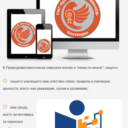
В Природоматематическа гимназия всичко е “някак по-иначе”, защото:
нашето училището има собствен облик, правила и училищни
ценности, които ние уважаваме, пазим и развиваме;
има среда,
която ни мотивира
за сериозен