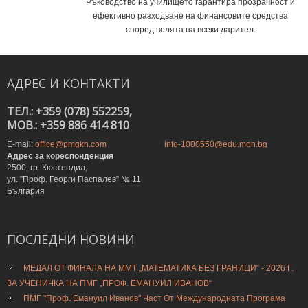
Ръководство на училището гарантира прозрачност и
ефективно разходване на финансовите средства
според волята на всеки дарител.
АДРЕС
И
КОНТАКТИ
ТЕЛ.: +359 (078) 552259,
MOB.: +359 886 414 810
E-mail:
office@pmgkn.com
info-1000550@edu.mon.bg
Адрес за кореспонденция
2500, гр. Кюстендил,
ул. ”Проф. Георги Паспалев” № 11
България
ПОСЛЕДНИ
НОВИНИ
МЕДАЛ ОТ ФИНАЛА НА ММТ „МАТЕМАТИКА БЕЗ ГРАНИЦИ“ - 2026 Г.
ЗА УЧЕНИЧКА НА ПМГ „ПРОФ. ЕМАНУИЛ ИВАНОВ“
ПМГ "Проф. Емануил Иванов" Част От Международната Програма