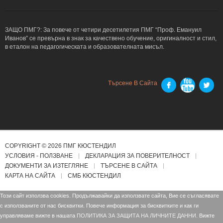
ЗАЩО ПМГ?: За повече от четири десетилетия ПМГ “Проф. Емануил
Иванов” се превърна в знак за качествено обучение, оригиналност и стил,
в еталон на педагогическата и образователната мисъл.
Търсене В Сайта
COPYRIGHT © 2026 ПМГ КЮСТЕНДИЛ
УСЛОВИЯ - ПОЛЗВАНЕ
ДЕКЛАРАЦИЯ ЗА ПОВЕРИТЕЛНОСТ
ДОКУМЕНТИ ЗА ИЗТЕГЛЯНЕ
ТЪРСЕНЕ В САЙТА
КАРТА НА САЙТА
СМБ КЮСТЕНДИЛ
Този сайт използва cookies. Продължавайки да използвате сайта, Вие се съгласявате
с използваните от нас бисквитки. Повече информация за бисквитките и как ги
управляваме вижте в нашата
ПОЛИТИКА ЗА ЗАЩИТА НА ЛИЧНИТЕ ДАННИ.
Вижте