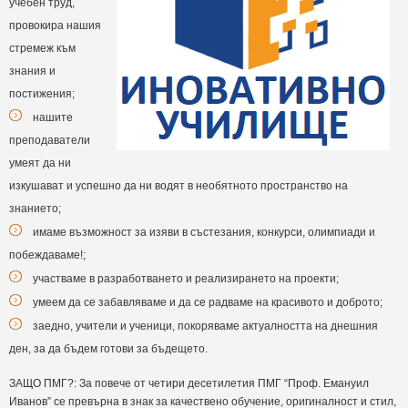
учебен труд,
провокира нашия
стремеж към
знания и
постижения;
нашите
преподаватели
умеят да ни
изкушават и успешно да ни водят в необятното пространство на
знанието;
имаме възможност за изяви в състезания, конкурси, олимпиади и
побеждаваме!;
участваме в разработването и реализирането на проекти;
умеем да се забавляваме и да се радваме на красивото и доброто;
заедно, учители и ученици, покоряваме актуалността на днешния
ден, за да бъдем готови за бъдещето.
ЗАЩО ПМГ?: За повече от четири десетилетия ПМГ “Проф. Емануил
Иванов” се превърна в знак за качествено обучение, оригиналност и стил,