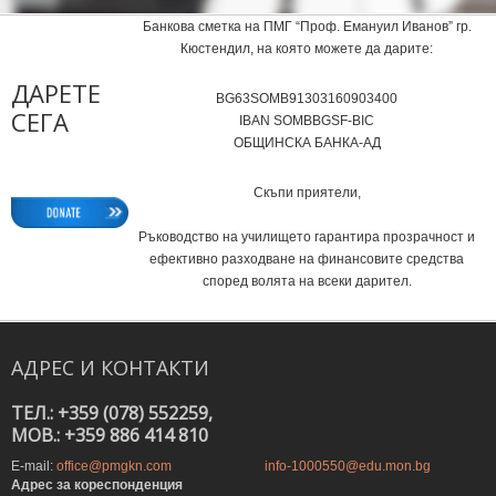
Банкова сметка на ПМГ “Проф. Емануил Иванов” гр.
Кюстендил, на която можете да дарите:
ДАРЕТЕ
BG63SOMB91303160903400
СЕГА
IВAN SOMBBGSF-BIC
ОБЩИНСКА БАНКА-АД
Скъпи приятели,
Ръководство на училището гарантира прозрачност и
ефективно разходване на финансовите средства
според волята на всеки дарител.
АДРЕС
И
КОНТАКТИ
ТЕЛ.: +359 (078) 552259,
MOB.: +359 886 414 810
E-mail:
office@pmgkn.com
info-1000550@edu.mon.bg
Адрес за кореспонденция