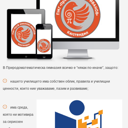
В Природоматематическа гимназия всичко е “някак по-иначе”, защото:
нашето училището има собствен облик, правила и училищни
ценности, които ние уважаваме, пазим и развиваме;
има среда,
която ни мотивира
за сериозен