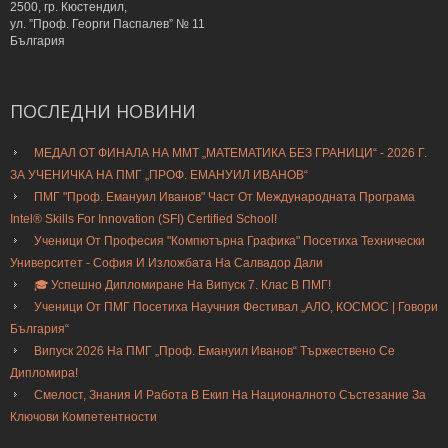
2500, гр. Кюстендил,
ул. ”Проф. Георги Паспалев” № 11
България
ПОСЛЕДНИ
НОВИНИ
МЕДАЛ ОТ ФИНАЛА НА ММТ „МАТЕМАТИКА БЕЗ ГРАНИЦИ“ - 2026 Г.
ЗА УЧЕНИЧКА НА ПМГ „ПРОФ. ЕМАНУИЛ ИВАНОВ“
ПМГ "Проф. Емануил Иванов" Част От Международната Програма
Intel® Skills For Innovation (SFI) Certified School!
Ученици От Професия "Компютърна Графика" Посетиха Технически
Университет - София И Изложбата На Салвадор Дали
🎓 Успешно Дипломиране На Випуск 7. Клас В ПМГ!
Ученици От ПМГ Посетиха Научния Фестивал „АЛО, КОСМОС | Говори
България“
Випуск 2026 На ПМГ „Проф. Емануил Иванов“ Тържествено Се
Дипломира!
Смелост, Знания И Работа В Екип На Националното Състезание За
Ключови Компетентности