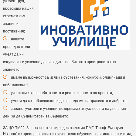
учебен труд,
провокира нашия
стремеж към
знания и
постижения;
нашите
преподаватели
умеят да ни
изкушават и успешно да ни водят в необятното пространство на
знанието;
имаме възможност за изяви в състезания, конкурси, олимпиади и
побеждаваме!;
участваме в разработването и реализирането на проекти;
умеем да се забавляваме и да се радваме на красивото и доброто;
заедно, учители и ученици, покоряваме актуалността на днешния
ден, за да бъдем готови за бъдещето.
ЗАЩО ПМГ?: За повече от четири десетилетия ПМГ “Проф. Емануил
Иванов” се превърна в знак за качествено обучение, оригиналност и стил,