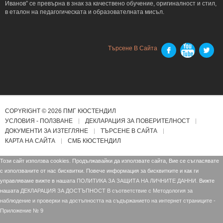
Иванов” се превърна в знак за качествено обучение, оригиналност и стил,
в еталон на педагогическата и образователната мисъл.
Търсене В Сайта
COPYRIGHT © 2026 ПМГ КЮСТЕНДИЛ
УСЛОВИЯ - ПОЛЗВАНЕ
ДЕКЛАРАЦИЯ ЗА ПОВЕРИТЕЛНОСТ
ДОКУМЕНТИ ЗА ИЗТЕГЛЯНЕ
ТЪРСЕНЕ В САЙТА
КАРТА НА САЙТА
СМБ КЮСТЕНДИЛ
Този сайт използва cookies. Продължавайки да използвате сайта, Вие се съгласявате
с използваните от нас бисквитки. Повече информация за бисквитките и как ги
управляваме вижте в нашата
ПОЛИТИКА ЗА ЗАЩИТА НА ЛИЧНИТЕ ДАННИ.
Вижте
нашата
ДЕКЛАРАЦИЯ ЗА ДОСТЪПНОСТ В съответствие с Mетодология за
наблюдение и проверки на достъпността на съдържанието на интернет страниците -
Приложение № 9