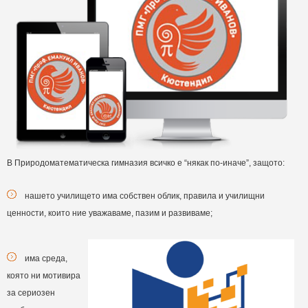
В Природоматематическа гимназия всичко е “някак по-иначе”, защото:
нашето училището има собствен облик, правила и училищни
ценности, които ние уважаваме, пазим и развиваме;
има среда,
която ни мотивира
за сериозен