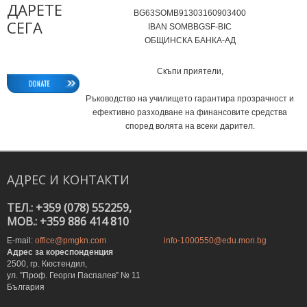
ДАРЕТЕ
BG63SOMB91303160903400
СЕГА
IВAN SOMBBGSF-BIC
ОБЩИНСКА БАНКА-АД
Скъпи приятели,
Ръководство на училището гарантира прозрачност и
ефективно разходване на финансовите средства
според волята на всеки дарител.
АДРЕС
И
КОНТАКТИ
ТЕЛ.: +359 (078) 552259,
MOB.: +359 886 414 810
E-mail:
office@pmgkn.com
info-1000550@edu.mon.bg
Адрес за кореспонденция
2500, гр. Кюстендил,
ул. ”Проф. Георги Паспалев” № 11
България