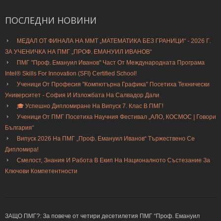
ПОСЛЕДНИ
НОВИНИ
МЕДАЛ ОТ ФИНАЛА НА ММТ „МАТЕМАТИКА БЕЗ ГРАНИЦИ“ - 2026 Г.
ЗА УЧЕНИЧКА НА ПМГ „ПРОФ. ЕМАНУИЛ ИВАНОВ“
ПМГ "Проф. Емануил Иванов" Част От Международната Програма
Intel® Skills For Innovation (SFI) Certified School!
Ученици От Професия "Компютърна Графика" Посетиха Технически
Университет - София И Изложбата На Салвадор Дали
🎓 Успешно Дипломиране На Випуск 7. Клас В ПМГ!
Ученици От ПМГ Посетиха Научния Фестивал „АЛО, КОСМОС | Говори
България“
Випуск 2026 На ПМГ „Проф. Емануил Иванов“ Тържествено Се
Дипломира!
Смелост, Знания И Работа В Екип На Националното Състезание За
Ключови Компетентности
ЗАЩО ПМГ?: За повече от четири десетилетия ПМГ “Проф. Емануил