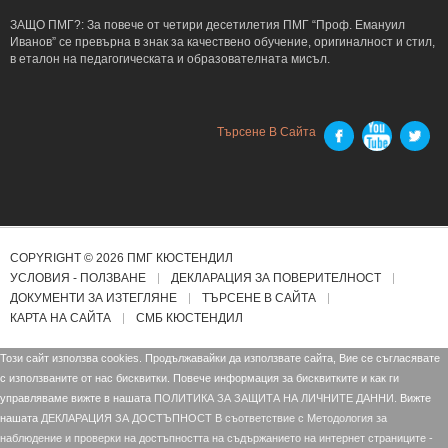
ЗАЩО ПМГ?: За повече от четири десетилетия ПМГ “Проф. Емануил
Иванов” се превърна в знак за качествено обучение, оригиналност и стил,
в еталон на педагогическата и образователната мисъл.
Търсене В Сайта
COPYRIGHT © 2026 ПМГ КЮСТЕНДИЛ
УСЛОВИЯ - ПОЛЗВАНЕ
ДЕКЛАРАЦИЯ ЗА ПОВЕРИТЕЛНОСТ
ДОКУМЕНТИ ЗА ИЗТЕГЛЯНЕ
ТЪРСЕНЕ В САЙТА
КАРТА НА САЙТА
СМБ КЮСТЕНДИЛ
Този сайт използва cookies. Продължавайки да използвате сайта, Вие се съгласявате
с използваните от нас бисквитки. Повече информация за бисквитките и как ги
управляваме вижте в нашата
ПОЛИТИКА ЗА ЗАЩИТА НА ЛИЧНИТЕ ДАННИ.
Вижте
нашата
ДЕКЛАРАЦИЯ ЗА ДОСТЪПНОСТ В съответствие с Mетодология за
наблюдение и проверки на достъпността на съдържанието на интернет страниците -