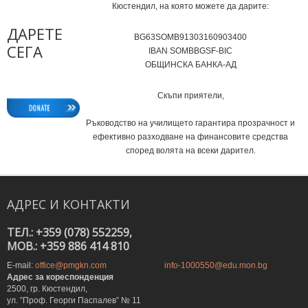
Кюстендил, на която можете да дарите:
ДАРЕТЕ
BG63SOMB91303160903400
СЕГА
IВAN SOMBBGSF-BIC
ОБЩИНСКА БАНКА-АД
Скъпи приятели,
Ръководство на училището гарантира прозрачност и
ефективно разходване на финансовите средства
според волята на всеки дарител.
АДРЕС
И
КОНТАКТИ
ТЕЛ.: +359 (078) 552259,
MOB.: +359 886 414 810
E-mail:
office@pmgkn.com
info-1000550@edu.mon.bg
Адрес за кореспонденция
2500, гр. Кюстендил,
ул. ”Проф. Георги Паспалев” № 11