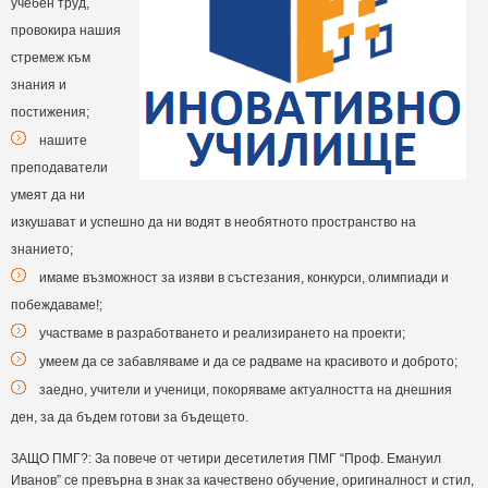
учебен труд,
провокира нашия
стремеж към
знания и
постижения;
нашите
преподаватели
умеят да ни
изкушават и успешно да ни водят в необятното пространство на
знанието;
имаме възможност за изяви в състезания, конкурси, олимпиади и
побеждаваме!;
участваме в разработването и реализирането на проекти;
умеем да се забавляваме и да се радваме на красивото и доброто;
заедно, учители и ученици, покоряваме актуалността на днешния
ден, за да бъдем готови за бъдещето.
ЗАЩО ПМГ?: За повече от четири десетилетия ПМГ “Проф. Емануил
Иванов” се превърна в знак за качествено обучение, оригиналност и стил,