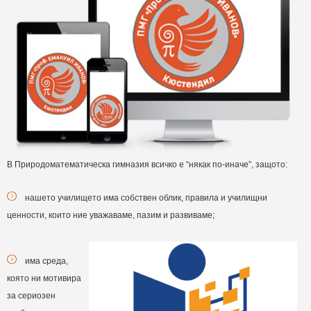
В Природоматематическа гимназия всичко е “някак по-иначе”, защото:
нашето училището има собствен облик, правила и училищни
ценности, които ние уважаваме, пазим и развиваме;
има среда,
която ни мотивира
за сериозен