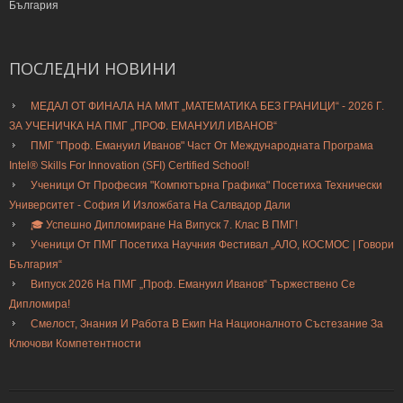
България
ПОСЛЕДНИ
НОВИНИ
МЕДАЛ ОТ ФИНАЛА НА ММТ „МАТЕМАТИКА БЕЗ ГРАНИЦИ“ - 2026 Г.
ЗА УЧЕНИЧКА НА ПМГ „ПРОФ. ЕМАНУИЛ ИВАНОВ“
ПМГ "Проф. Емануил Иванов" Част От Международната Програма
Intel® Skills For Innovation (SFI) Certified School!
Ученици От Професия "Компютърна Графика" Посетиха Технически
Университет - София И Изложбата На Салвадор Дали
🎓 Успешно Дипломиране На Випуск 7. Клас В ПМГ!
Ученици От ПМГ Посетиха Научния Фестивал „АЛО, КОСМОС | Говори
България“
Випуск 2026 На ПМГ „Проф. Емануил Иванов“ Тържествено Се
Дипломира!
Смелост, Знания И Работа В Екип На Националното Състезание За
Ключови Компетентности