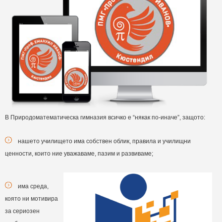
В Природоматематическа гимназия всичко е “някак по-иначе”, защото:
нашето училището има собствен облик, правила и училищни
ценности, които ние уважаваме, пазим и развиваме;
има среда,
която ни мотивира
за сериозен