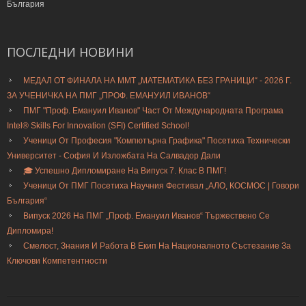
България
ПОСЛЕДНИ
НОВИНИ
МЕДАЛ ОТ ФИНАЛА НА ММТ „МАТЕМАТИКА БЕЗ ГРАНИЦИ“ - 2026 Г.
ЗА УЧЕНИЧКА НА ПМГ „ПРОФ. ЕМАНУИЛ ИВАНОВ“
ПМГ "Проф. Емануил Иванов" Част От Международната Програма
Intel® Skills For Innovation (SFI) Certified School!
Ученици От Професия "Компютърна Графика" Посетиха Технически
Университет - София И Изложбата На Салвадор Дали
🎓 Успешно Дипломиране На Випуск 7. Клас В ПМГ!
Ученици От ПМГ Посетиха Научния Фестивал „АЛО, КОСМОС | Говори
България“
Випуск 2026 На ПМГ „Проф. Емануил Иванов“ Тържествено Се
Дипломира!
Смелост, Знания И Работа В Екип На Националното Състезание За
Ключови Компетентности