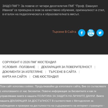
ЗАЩО ПМГ?: За повече от четири десетилетия ПМГ “Проф. Емануил
Иванов” се превърна в знак за качествено обучение, оригиналност и стил,
в еталон на педагогическата и образователната мисъл.
Търсене В Сайта
COPYRIGHT © 2026 ПМГ КЮСТЕНДИЛ
УСЛОВИЯ - ПОЛЗВАНЕ
ДЕКЛАРАЦИЯ ЗА ПОВЕРИТЕЛНОСТ
ДОКУМЕНТИ ЗА ИЗТЕГЛЯНЕ
ТЪРСЕНЕ В САЙТА
КАРТА НА САЙТА
СМБ КЮСТЕНДИЛ
Този сайт използва cookies. Продължавайки да използвате сайта, Вие се съгласявате
с използваните от нас бисквитки. Повече информация за бисквитките и как ги
управляваме вижте в нашата
ПОЛИТИКА ЗА ЗАЩИТА НА ЛИЧНИТЕ ДАННИ.
Вижте
нашата
ДЕКЛАРАЦИЯ ЗА ДОСТЪПНОСТ В съответствие с Mетодология за
наблюдение и проверки на достъпността на съдържанието на интернет страниците -