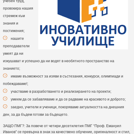
учебен труд,
провокира нашия
стремеж към
знания и
постижения;
нашите
преподаватели
умеят да ни
изкушават и успешно да ни водят в необятното пространство на
знанието;
имаме възможност за изяви в състезания, конкурси, олимпиади и
побеждаваме!;
участваме в разработването и реализирането на проекти;
умеем да се забавляваме и да се радваме на красивото и доброто;
заедно, учители и ученици, покоряваме актуалността на днешния
ден, за да бъдем готови за бъдещето.
ЗАЩО ПМГ?: За повече от четири десетилетия ПМГ “Проф. Емануил
Иванов” се превърна в знак за качествено обучение, оригиналност и стил,