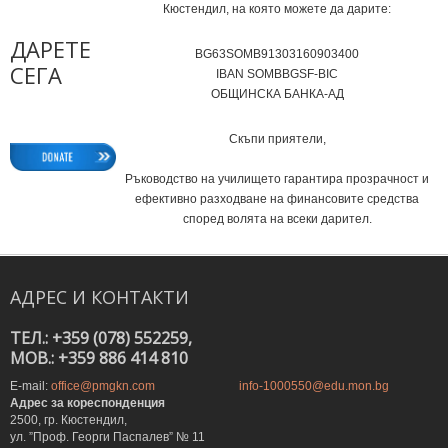
Кюстендил, на която можете да дарите:
ДАРЕТЕ
BG63SOMB91303160903400
СЕГА
IВAN SOMBBGSF-BIC
ОБЩИНСКА БАНКА-АД
Скъпи приятели,
Ръководство на училището гарантира прозрачност и
ефективно разходване на финансовите средства
според волята на всеки дарител.
АДРЕС
И
КОНТАКТИ
ТЕЛ.: +359 (078) 552259,
MOB.: +359 886 414 810
E-mail:
office@pmgkn.com
info-1000550@edu.mon.bg
Адрес за кореспонденция
2500, гр. Кюстендил,
ул. ”Проф. Георги Паспалев” № 11