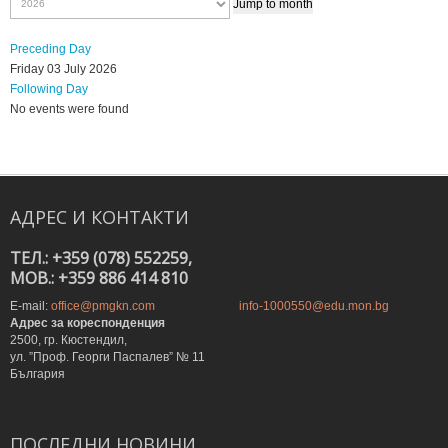
Jump to month
Preceding Day
Friday 03 July 2026
Following Day
No events were found
АДРЕС
И
КОНТАКТИ
ТЕЛ.: +359 (078) 552259,
MOB.: +359 886 414 810
E-mail:
office@pmgkn.com
info-1000550@edu.mon.bg
Адрес за кореспонденция
2500, гр. Кюстендил,
ул. ”Проф. Георги Паспалев” № 11
България
ПОСЛЕДНИ
НОВИНИ