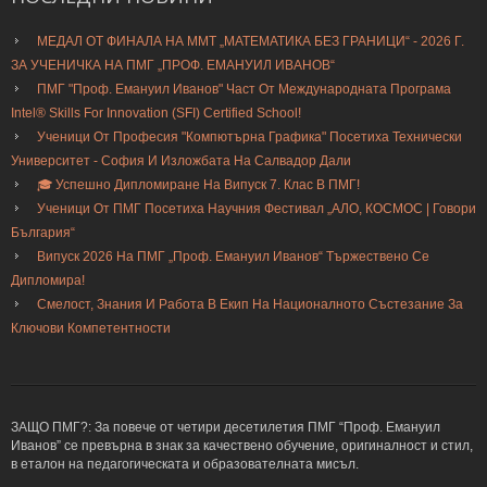
МЕДАЛ ОТ ФИНАЛА НА ММТ „МАТЕМАТИКА БЕЗ ГРАНИЦИ“ - 2026 Г.
ЗА УЧЕНИЧКА НА ПМГ „ПРОФ. ЕМАНУИЛ ИВАНОВ“
ПМГ "Проф. Емануил Иванов" Част От Международната Програма
Intel® Skills For Innovation (SFI) Certified School!
Ученици От Професия "Компютърна Графика" Посетиха Технически
Университет - София И Изложбата На Салвадор Дали
🎓 Успешно Дипломиране На Випуск 7. Клас В ПМГ!
Ученици От ПМГ Посетиха Научния Фестивал „АЛО, КОСМОС | Говори
България“
Випуск 2026 На ПМГ „Проф. Емануил Иванов“ Тържествено Се
Дипломира!
Смелост, Знания И Работа В Екип На Националното Състезание За
Ключови Компетентности
ЗАЩО ПМГ?: За повече от четири десетилетия ПМГ “Проф. Емануил
Иванов” се превърна в знак за качествено обучение, оригиналност и стил,
в еталон на педагогическата и образователната мисъл.