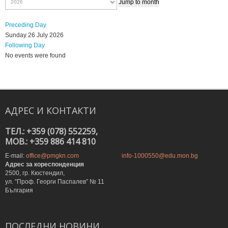
Jump to month
Preceding Day
Sunday 26 July 2026
Following Day
No events were found
АДРЕС
И
КОНТАКТИ
ТЕЛ.: +359 (078) 552259,
MOB.: +359 886 414 810
E-mail:
office@pmgkn.com
info-1000550@edu.mon.bg
Адрес за кореспонденция
2500, гр. Кюстендил,
ул. ”Проф. Георги Паспалев” № 11
България
ПОСЛЕДНИ
НОВИНИ