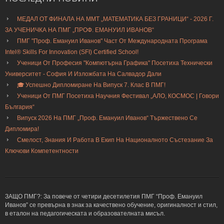
МЕДАЛ ОТ ФИНАЛА НА ММТ „МАТЕМАТИКА БЕЗ ГРАНИЦИ“ - 2026 Г.
ЗА УЧЕНИЧКА НА ПМГ „ПРОФ. ЕМАНУИЛ ИВАНОВ“
ПМГ "Проф. Емануил Иванов" Част От Международната Програма
Intel® Skills For Innovation (SFI) Certified School!
Ученици От Професия "Компютърна Графика" Посетиха Технически
Университет - София И Изложбата На Салвадор Дали
🎓 Успешно Дипломиране На Випуск 7. Клас В ПМГ!
Ученици От ПМГ Посетиха Научния Фестивал „АЛО, КОСМОС | Говори
България“
Випуск 2026 На ПМГ „Проф. Емануил Иванов“ Тържествено Се
Дипломира!
Смелост, Знания И Работа В Екип На Националното Състезание За
Ключови Компетентности
ЗАЩО ПМГ?: За повече от четири десетилетия ПМГ “Проф. Емануил
Иванов” се превърна в знак за качествено обучение, оригиналност и стил,
в еталон на педагогическата и образователната мисъл.