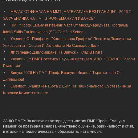
МЕДАЛ ОТ ФИНАЛА НА ММТ „МАТЕМАТИКА БЕЗ ГРАНИЦИ“ - 2026 Г.
ЗА УЧЕНИЧКА НА ПМГ „ПРОФ. ЕМАНУИЛ ИВАНОВ“
ПМГ "Проф. Емануил Иванов" Част От Международната Програма
Intel® Skills For Innovation (SFI) Certified School!
Ученици От Професия "Компютърна Графика" Посетиха Технически
Университет - София И Изложбата На Салвадор Дали
🎓 Успешно Дипломиране На Випуск 7. Клас В ПМГ!
Ученици От ПМГ Посетиха Научния Фестивал „АЛО, КОСМОС | Говори
България“
Випуск 2026 На ПМГ „Проф. Емануил Иванов“ Тържествено Се
Дипломира!
Смелост, Знания И Работа В Екип На Националното Състезание За
Ключови Компетентности
ЗАЩО ПМГ?: За повече от четири десетилетия ПМГ “Проф. Емануил
Иванов” се превърна в знак за качествено обучение, оригиналност и стил,
в еталон на педагогическата и образователната мисъл.