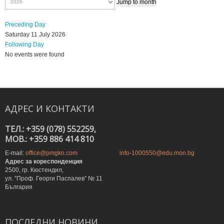
Jump to month
Preceding Day
Saturday 11 July 2026
Following Day
No events were found
АДРЕС
И
КОНТАКТИ
ТЕЛ.: +359 (078) 552259,
MOB.: +359 886 414 810
E-mail:
office@pmgkn.com
info-1000550@edu.mon.bg
Адрес за кореспонденция
2500, гр. Кюстендил,
ул. ”Проф. Георги Паспалев” № 11
България
ПОСЛЕДНИ
НОВИНИ