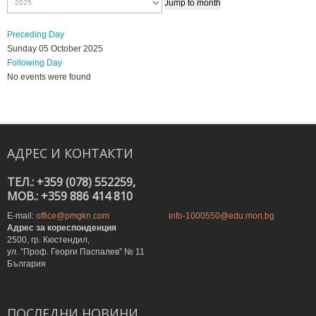
Jump to month
Preceding Day
Sunday 05 October 2025
Following Day
No events were found
АДРЕС
И
КОНТАКТИ
ТЕЛ.: +359 (078) 552259,
MOB.: +359 886 414 810
E-mail:
office@pmgkn.com
info-1000550@edu.mon.bg
Адрес за кореспонденция
2500, гр. Кюстендил,
ул. ”Проф. Георги Паспалев” № 11
България
ПОСЛЕДНИ
НОВИНИ