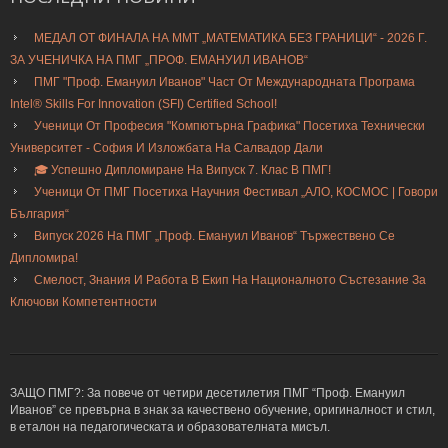
МЕДАЛ ОТ ФИНАЛА НА ММТ „МАТЕМАТИКА БЕЗ ГРАНИЦИ“ - 2026 Г.
ЗА УЧЕНИЧКА НА ПМГ „ПРОФ. ЕМАНУИЛ ИВАНОВ“
ПМГ "Проф. Емануил Иванов" Част От Международната Програма
Intel® Skills For Innovation (SFI) Certified School!
Ученици От Професия "Компютърна Графика" Посетиха Технически
Университет - София И Изложбата На Салвадор Дали
🎓 Успешно Дипломиране На Випуск 7. Клас В ПМГ!
Ученици От ПМГ Посетиха Научния Фестивал „АЛО, КОСМОС | Говори
България“
Випуск 2026 На ПМГ „Проф. Емануил Иванов“ Тържествено Се
Дипломира!
Смелост, Знания И Работа В Екип На Националното Състезание За
Ключови Компетентности
ЗАЩО ПМГ?: За повече от четири десетилетия ПМГ “Проф. Емануил
Иванов” се превърна в знак за качествено обучение, оригиналност и стил,
в еталон на педагогическата и образователната мисъл.