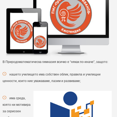
В Природоматематическа гимназия всичко е “някак по-иначе”, защото:
нашето училището има собствен облик, правила и училищни
ценности, които ние уважаваме, пазим и развиваме;
има среда,
която ни мотивира
за сериозен