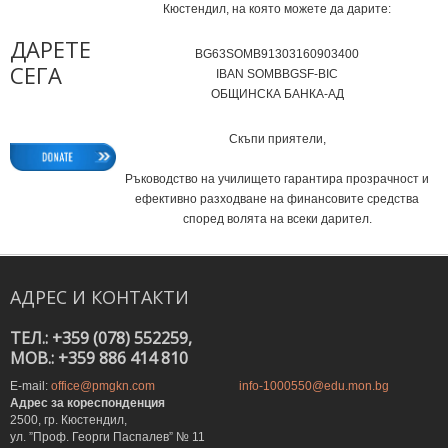
Кюстендил, на която можете да дарите:
ДАРЕТЕ
BG63SOMB91303160903400
СЕГА
IВAN SOMBBGSF-BIC
ОБЩИНСКА БАНКА-АД
Скъпи приятели,
Ръководство на училището гарантира прозрачност и
ефективно разходване на финансовите средства
според волята на всеки дарител.
АДРЕС
И
КОНТАКТИ
ТЕЛ.: +359 (078) 552259,
MOB.: +359 886 414 810
E-mail:
office@pmgkn.com
info-1000550@edu.mon.bg
Адрес за кореспонденция
2500, гр. Кюстендил,
ул. ”Проф. Георги Паспалев” № 11