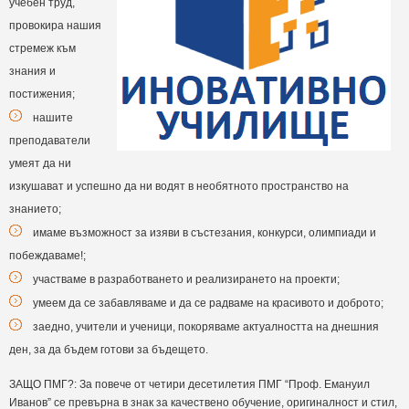
учебен труд,
провокира нашия
стремеж към
знания и
постижения;
нашите
преподаватели
умеят да ни
изкушават и успешно да ни водят в необятното пространство на
знанието;
имаме възможност за изяви в състезания, конкурси, олимпиади и
побеждаваме!;
участваме в разработването и реализирането на проекти;
умеем да се забавляваме и да се радваме на красивото и доброто;
заедно, учители и ученици, покоряваме актуалността на днешния
ден, за да бъдем готови за бъдещето.
ЗАЩО ПМГ?: За повече от четири десетилетия ПМГ “Проф. Емануил
Иванов” се превърна в знак за качествено обучение, оригиналност и стил,