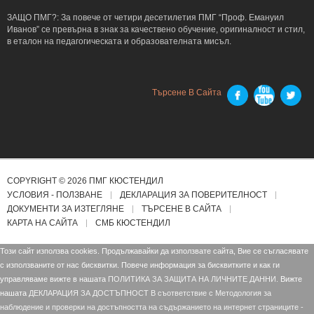
ЗАЩО ПМГ?: За повече от четири десетилетия ПМГ “Проф. Емануил
Иванов” се превърна в знак за качествено обучение, оригиналност и стил,
в еталон на педагогическата и образователната мисъл.
Търсене В Сайта
COPYRIGHT © 2026 ПМГ КЮСТЕНДИЛ
УСЛОВИЯ - ПОЛЗВАНЕ
ДЕКЛАРАЦИЯ ЗА ПОВЕРИТЕЛНОСТ
ДОКУМЕНТИ ЗА ИЗТЕГЛЯНЕ
ТЪРСЕНЕ В САЙТА
КАРТА НА САЙТА
СМБ КЮСТЕНДИЛ
Този сайт използва cookies. Продължавайки да използвате сайта, Вие се съгласявате
с използваните от нас бисквитки. Повече информация за бисквитките и как ги
управляваме вижте в нашата
ПОЛИТИКА ЗА ЗАЩИТА НА ЛИЧНИТЕ ДАННИ.
Вижте
нашата
ДЕКЛАРАЦИЯ ЗА ДОСТЪПНОСТ В съответствие с Mетодология за
наблюдение и проверки на достъпността на съдържанието на интернет страниците -