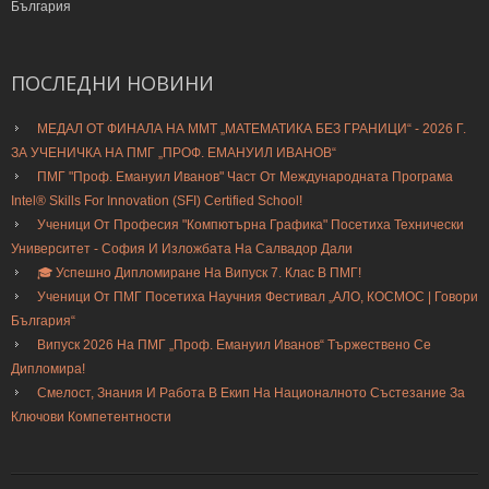
България
ПОСЛЕДНИ
НОВИНИ
МЕДАЛ ОТ ФИНАЛА НА ММТ „МАТЕМАТИКА БЕЗ ГРАНИЦИ“ - 2026 Г.
ЗА УЧЕНИЧКА НА ПМГ „ПРОФ. ЕМАНУИЛ ИВАНОВ“
ПМГ "Проф. Емануил Иванов" Част От Международната Програма
Intel® Skills For Innovation (SFI) Certified School!
Ученици От Професия "Компютърна Графика" Посетиха Технически
Университет - София И Изложбата На Салвадор Дали
🎓 Успешно Дипломиране На Випуск 7. Клас В ПМГ!
Ученици От ПМГ Посетиха Научния Фестивал „АЛО, КОСМОС | Говори
България“
Випуск 2026 На ПМГ „Проф. Емануил Иванов“ Тържествено Се
Дипломира!
Смелост, Знания И Работа В Екип На Националното Състезание За
Ключови Компетентности