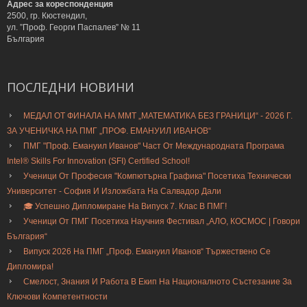
Адрес за кореспонденция
2500, гр. Кюстендил,
ул. ”Проф. Георги Паспалев” № 11
България
ПОСЛЕДНИ
НОВИНИ
МЕДАЛ ОТ ФИНАЛА НА ММТ „МАТЕМАТИКА БЕЗ ГРАНИЦИ“ - 2026 Г.
ЗА УЧЕНИЧКА НА ПМГ „ПРОФ. ЕМАНУИЛ ИВАНОВ“
ПМГ "Проф. Емануил Иванов" Част От Международната Програма
Intel® Skills For Innovation (SFI) Certified School!
Ученици От Професия "Компютърна Графика" Посетиха Технически
Университет - София И Изложбата На Салвадор Дали
🎓 Успешно Дипломиране На Випуск 7. Клас В ПМГ!
Ученици От ПМГ Посетиха Научния Фестивал „АЛО, КОСМОС | Говори
България“
Випуск 2026 На ПМГ „Проф. Емануил Иванов“ Тържествено Се
Дипломира!
Смелост, Знания И Работа В Екип На Националното Състезание За
Ключови Компетентности