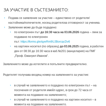
ЗА УЧАСТИЕ В СЪСТЕЗАНИЕТО:
Подава се заявление за участие – единствено от родителя/
настойника/попечителя, носещ родителска отговорност за ученика.
Заявление може да бъде подадено:
по електронен път
до 16:30 часа на 03.06.2026
година – линк за
подаване по електронен
път:
https://forms.gle/qyeRm9UJBorcqcDv6
на хартиен носител (по образец)
до 03.06.2025
година, в работен
ден от 08:30 до 16:30 часа в каб.№201 (канцелария) на ПМГ
„Проф. Емануил Иванов”.
Заявлението може да изтеглите и попълните предварително.
Родителят получава входящ номер на заявлението за участие:
в случай че заявлението е подадено по електронен път – на
посочения от родителя имейл адрес, в срок до 72 часа от
момента на подаване на заявлението;
в случай че заявлението е подадено на хартиен носител – в
момента на подаване на заявлението.