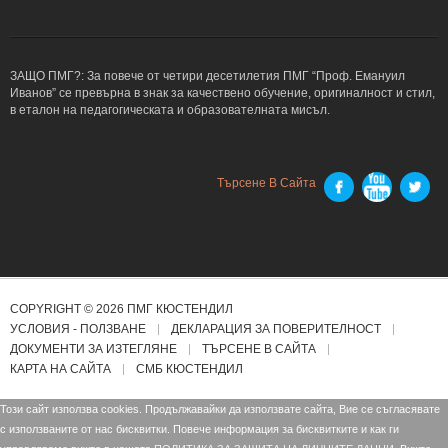
ЗАЩО ПМГ?: За повече от четири десетилетия ПМГ “Проф. Емануил
Иванов” се превърна в знак за качествено обучение, оригиналност и стил,
в еталон на педагогическата и образователната мисъл.
Търсене В Сайта
COPYRIGHT © 2026 ПМГ КЮСТЕНДИЛ
УСЛОВИЯ - ПОЛЗВАНЕ
ДЕКЛАРАЦИЯ ЗА ПОВЕРИТЕЛНОСТ
ДОКУМЕНТИ ЗА ИЗТЕГЛЯНЕ
ТЪРСЕНЕ В САЙТА
КАРТА НА САЙТА
СМБ КЮСТЕНДИЛ
Този сайт използва cookies. Продължавайки да използвате сайта, Вие се съгласявате
с използваните от нас бисквитки. Повече информация за бисквитките и как ги