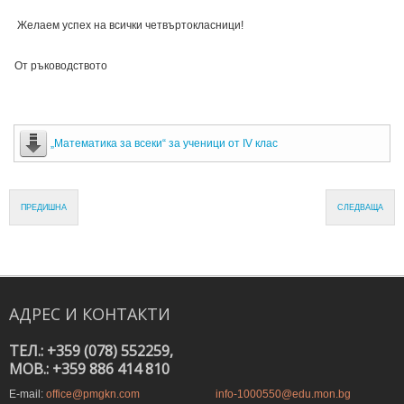
Желаем успех на всички четвъртокласници!
От ръководството
„Математика за всеки“ за ученици от IV клас
ПРЕДИШНА
СЛЕДВАЩА
АДРЕС
И
КОНТАКТИ
ТЕЛ.: +359 (078) 552259,
MOB.: +359 886 414 810
E-mail:
office@pmgkn.com
info-1000550@edu.mon.bg