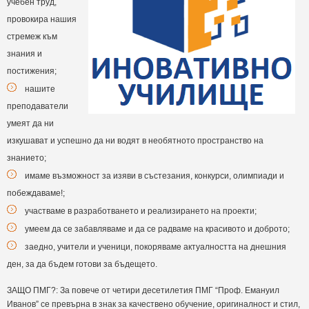
учебен труд,
провокира нашия
стремеж към
знания и
постижения;
нашите
преподаватели
умеят да ни
изкушават и успешно да ни водят в необятното пространство на
знанието;
имаме възможност за изяви в състезания, конкурси, олимпиади и
побеждаваме!;
участваме в разработването и реализирането на проекти;
умеем да се забавляваме и да се радваме на красивото и доброто;
заедно, учители и ученици, покоряваме актуалността на днешния
ден, за да бъдем готови за бъдещето.
ЗАЩО ПМГ?: За повече от четири десетилетия ПМГ “Проф. Емануил
Иванов” се превърна в знак за качествено обучение, оригиналност и стил,