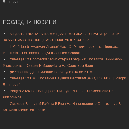
България
ПОСЛЕДНИ
НОВИНИ
МЕДАЛ ОТ ФИНАЛА НА ММТ „МАТЕМАТИКА БЕЗ ГРАНИЦИ“ - 2026 Г.
ЗА УЧЕНИЧКА НА ПМГ „ПРОФ. ЕМАНУИЛ ИВАНОВ“
ПМГ "Проф. Емануил Иванов" Част От Международната Програма
Intel® Skills For Innovation (SFI) Certified School!
Ученици От Професия "Компютърна Графика" Посетиха Технически
Университет - София И Изложбата На Салвадор Дали
🎓 Успешно Дипломиране На Випуск 7. Клас В ПМГ!
Ученици От ПМГ Посетиха Научния Фестивал „АЛО, КОСМОС | Говори
България“
Випуск 2026 На ПМГ „Проф. Емануил Иванов“ Тържествено Се
Дипломира!
Смелост, Знания И Работа В Екип На Националното Състезание За
Ключови Компетентности