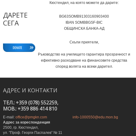
Кюстендил, на която можете да дарите:
ДАРЕТЕ
BG63SOMB91303160903400
СЕГА
IВAN SOMBBGSF-BIC
ОБЩИНСКА БАНКА-АД
Скъпи приятели,
Ръководство на училището гарантира прозрачност и
ефективно разходване на финансовите средства
според волята на всеки дарител.
АДРЕС
И
КОНТАКТИ
ТЕЛ.: +359 (078) 552259,
MOB.: +359 886 414 810
E-mail:
office@pmgkn.com
info-1000550@edu.mon.bg
Адрес за кореспонденция
2500, гр. Кюстендил,
ул. ”Проф. Георги Паспалев” № 11