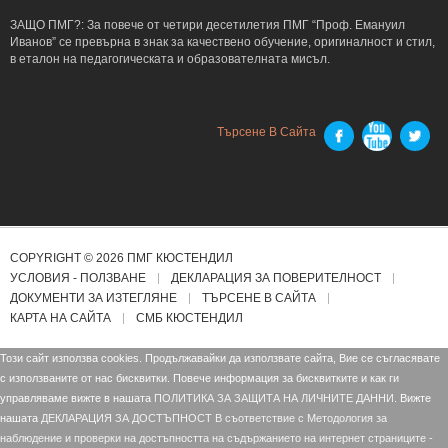
ЗАЩО ПМГ?: За повече от четири десетилетия ПМГ “Проф. Емануил
Иванов” се превърна в знак за качествено обучение, оригиналност и стил,
в еталон на педагогическата и образователната мисъл.
Търсене В Сайта
COPYRIGHT © 2026 ПМГ КЮСТЕНДИЛ
УСЛОВИЯ - ПОЛЗВАНЕ
ДЕКЛАРАЦИЯ ЗА ПОВЕРИТЕЛНОСТ
ДОКУМЕНТИ ЗА ИЗТЕГЛЯНЕ
ТЪРСЕНЕ В САЙТА
КАРТА НА САЙТА
СМБ КЮСТЕНДИЛ
Този сайт използва cookies. Продължавайки да използвате сайта, Вие се съгласявате
с използваните от нас бисквитки. Повече информация за бисквитките и как ги
управляваме вижте в нашата
ПОЛИТИКА ЗА ЗАЩИТА НА ЛИЧНИТЕ ДАННИ.
Вижте
нашата
ДЕКЛАРАЦИЯ ЗА ДОСТЪПНОСТ В съответствие с Mетодология за
наблюдение и проверки на достъпността на съдържанието на интернет страниците -