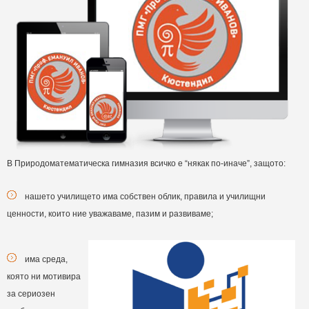
В Природоматематическа гимназия всичко е “някак по-иначе”, защото:
нашето училището има собствен облик, правила и училищни
ценности, които ние уважаваме, пазим и развиваме;
има среда,
която ни мотивира
за сериозен