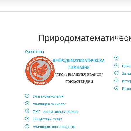
Природоматематическа
Open menu
Нача
За на
Исто
Ръко
Учителска колегия
Училищен психолог
ПМГ - иновативно училище
Обществен съвет
Училищно настоятелство