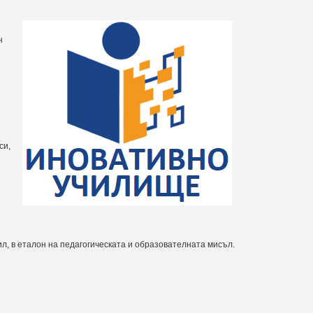
н
си,
л, в еталон на педагогическата и образователната мисъл.