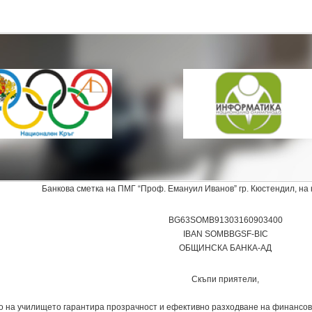
Банкова сметка на ПМГ “Проф. Емануил Иванов” гр. Кюстендил, на 
BG63SOMB91303160903400
IВAN SOMBBGSF-BIC
ОБЩИНСКА БАНКА-АД
Скъпи приятели,
о на училището гарантира прозрачност и ефективно разходване на финансови