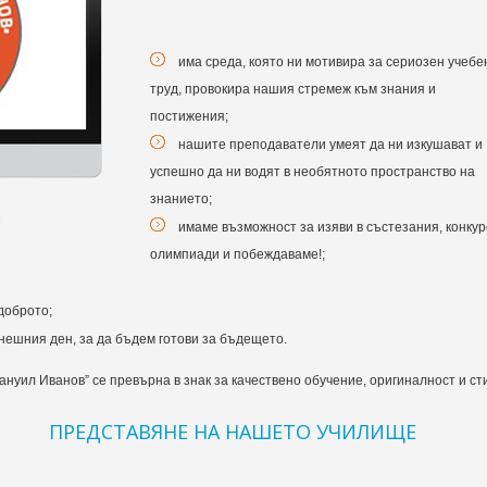
има среда, която ни мотивира за сериозен учебе
труд, провокира нашия стремеж към знания и
постижения;
нашите преподаватели умеят да ни изкушават и
успешно да ни водят в необятното пространство на
знанието;
имаме възможност за изяви в състезания, конкур
олимпиади и побеждаваме!;
доброто;
днешния ден, за да бъдем готови за бъдещето.
уил Иванов” се превърна в знак за качествено обучение, оригиналност и сти
ПРЕДСТАВЯНЕ НА НАШЕТО УЧИЛИЩЕ