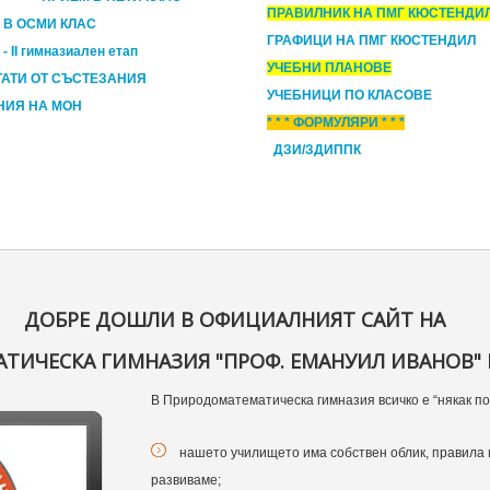
ПРАВИЛНИК НА ПМГ КЮСТЕНДИ
 В ОСМИ КЛАС
ГРАФИЦИ НА ПМГ КЮСТЕНДИЛ
- II гимназиален етап
УЧЕБНИ ПЛАНОВЕ
ТАТИ ОТ СЪСТЕЗАНИЯ
УЧЕБНИЦИ ПО КЛАСОВЕ
НИЯ НА МОН
* * * ФОРМУЛЯРИ * * *
ДЗИ/ЗДИППК
ДОБРЕ ДОШЛИ В ОФИЦИАЛНИЯТ САЙТ НА
ИЧЕСКА ГИМНАЗИЯ "ПРОФ. ЕМАНУИЛ ИВАНОВ" 
В Природоматематическа гимназия всичко е “някак по
нашето училището има собствен облик, правила 
развиваме;