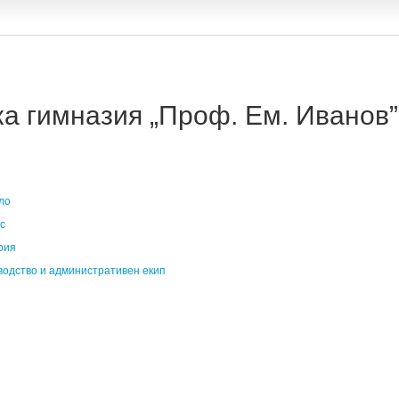
 гимназия „Проф. Ем. Иванов” 
ло
с
рия
водство и административен екип