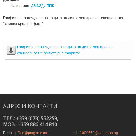
Категория:
ДЗИ/ЗДИППК
График за провеждане на защита на дипломен проект - специалност
"Компютърна графика"
График за провеждане на защита на дипломен проект -
специалност "Компютърна графика"
АДРЕС
И
КОНТАКТИ
ТЕЛ.: +359 (078) 552259,
MOB.: +359 886 414 810
E-mail:
office@pmgkn.com
info-1000550@edu.mon.bg