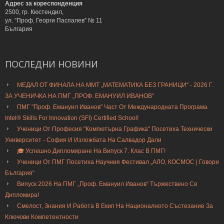
Адрес за кореспонденция
2500, гр. Кюстендил,
ул. ”Проф. Георги Паспалев” № 11
България
ПОСЛЕДНИ
НОВИНИ
МЕДАЛ ОТ ФИНАЛА НА ММТ „МАТЕМАТИКА БЕЗ ГРАНИЦИ“ - 2026 Г.
ЗА УЧЕНИЧКА НА ПМГ „ПРОФ. ЕМАНУИЛ ИВАНОВ“
ПМГ "Проф. Емануил Иванов" Част От Международната Програма
Intel® Skills For Innovation (SFI) Certified School!
Ученици От Професия "Компютърна Графика" Посетиха Технически
Университет - София И Изложбата На Салвадор Дали
🎓 Успешно Дипломиране На Випуск 7. Клас В ПМГ!
Ученици От ПМГ Посетиха Научния Фестивал „АЛО, КОСМОС | Говори
България“
Випуск 2026 На ПМГ „Проф. Емануил Иванов“ Тържествено Се
Дипломира!
Смелост, Знания И Работа В Екип На Националното Състезание За
Ключови Компетентности