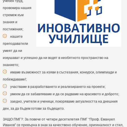
учебен труд,
провокира нашия
стремеж към
знания и
постижения;
нашите
преподаватели
умеят да ни
изкушават и успешно да ни водят в необятното пространство на
знанието;
имаме възможност за изяви в състезания, конкурси, олимпиади и
побеждаваме!;
участваме в разработването и реализирането на проекти;
умеем да се забавляваме и да се радваме на красивото и доброто;
заедно, учители и ученици, покоряваме актуалността на днешния
ден, за да бъдем готови за бъдещето.
ЗАЩО ПМГ?: За повече от четири десетилетия ПМГ “Проф. Емануил
Иванов” се превърна в знак за качествено обучение, оригиналност и стил,