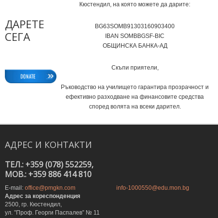
Кюстендил, на която можете да дарите:
ДАРЕТЕ
BG63SOMB91303160903400
СЕГА
IВAN SOMBBGSF-BIC
ОБЩИНСКА БАНКА-АД
Скъпи приятели,
Ръководство на училището гарантира прозрачност и
ефективно разходване на финансовите средства
според волята на всеки дарител.
АДРЕС
И
КОНТАКТИ
ТЕЛ.: +359 (078) 552259,
MOB.: +359 886 414 810
E-mail:
office@pmgkn.com
info-1000550@edu.mon.bg
Адрес за кореспонденция
2500, гр. Кюстендил,
ул. ”Проф. Георги Паспалев” № 11