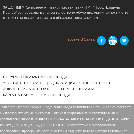
ЗАЩО ПМГ?: За повече от четири десетилетия ПМГ “Проф. Емануил
Иванов” се превърна в знак за качествено обучение, оригиналност и стил,
в еталон на педагогическата и образователната мисъл.
Търсене В Сайта
COPYRIGHT © 2026 ПМГ КЮСТЕНДИЛ
УСЛОВИЯ - ПОЛЗВАНЕ
ДЕКЛАРАЦИЯ ЗА ПОВЕРИТЕЛНОСТ
ДОКУМЕНТИ ЗА ИЗТЕГЛЯНЕ
ТЪРСЕНЕ В САЙТА
КАРТА НА САЙТА
СМБ КЮСТЕНДИЛ
Този сайт използва cookies. Продължавайки да използвате сайта, Вие се съгласявате
с използваните от нас бисквитки. Повече информация за бисквитките и как ги
управляваме вижте в нашата
ПОЛИТИКА ЗА ЗАЩИТА НА ЛИЧНИТЕ ДАННИ.
Вижте
нашата
ДЕКЛАРАЦИЯ ЗА ДОСТЪПНОСТ В съответствие с Mетодология за
наблюдение и проверки на достъпността на съдържанието на интернет страниците -