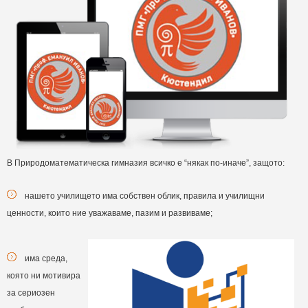
В Природоматематическа гимназия всичко е “някак по-иначе”, защото:
нашето училището има собствен облик, правила и училищни
ценности, които ние уважаваме, пазим и развиваме;
има среда,
която ни мотивира
за сериозен