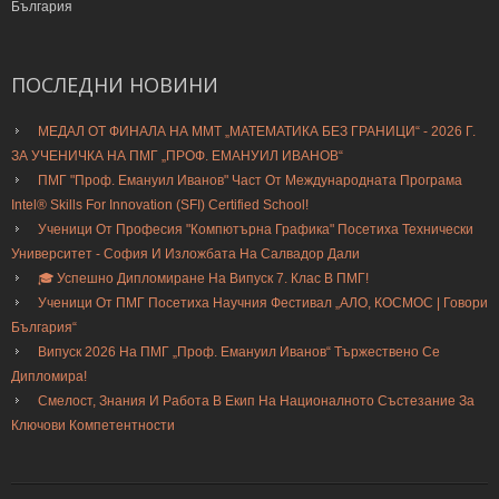
България
ПОСЛЕДНИ
НОВИНИ
МЕДАЛ ОТ ФИНАЛА НА ММТ „МАТЕМАТИКА БЕЗ ГРАНИЦИ“ - 2026 Г.
ЗА УЧЕНИЧКА НА ПМГ „ПРОФ. ЕМАНУИЛ ИВАНОВ“
ПМГ "Проф. Емануил Иванов" Част От Международната Програма
Intel® Skills For Innovation (SFI) Certified School!
Ученици От Професия "Компютърна Графика" Посетиха Технически
Университет - София И Изложбата На Салвадор Дали
🎓 Успешно Дипломиране На Випуск 7. Клас В ПМГ!
Ученици От ПМГ Посетиха Научния Фестивал „АЛО, КОСМОС | Говори
България“
Випуск 2026 На ПМГ „Проф. Емануил Иванов“ Тържествено Се
Дипломира!
Смелост, Знания И Работа В Екип На Националното Състезание За
Ключови Компетентности