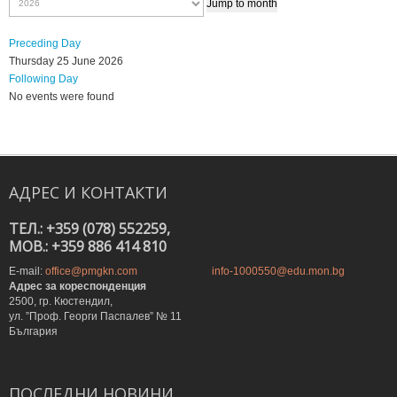
Jump to month
Preceding Day
Thursday 25 June 2026
Following Day
No events were found
АДРЕС
И
КОНТАКТИ
ТЕЛ.: +359 (078) 552259,
MOB.: +359 886 414 810
E-mail:
office@pmgkn.com
info-1000550@edu.mon.bg
Адрес за кореспонденция
2500, гр. Кюстендил,
ул. ”Проф. Георги Паспалев” № 11
България
ПОСЛЕДНИ
НОВИНИ