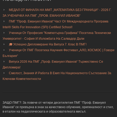
МЕДАЛ ОТ ФИНАЛА НА ММТ „МАТЕМАТИКА БЕЗ ГРАНИЦИ“ - 2026 Г.
ЗА УЧЕНИЧКА НА ПМГ „ПРОФ. ЕМАНУИЛ ИВАНОВ“
ПМГ "Проф. Емануил Иванов" Част От Международната Програма
Intel® Skills For Innovation (SFI) Certified School!
Ученици От Професия "Компютърна Графика" Посетиха Технически
Университет - София И Изложбата На Салвадор Дали
🎓 Успешно Дипломиране На Випуск 7. Клас В ПМГ!
Ученици От ПМГ Посетиха Научния Фестивал „АЛО, КОСМОС | Говори
България“
Випуск 2026 На ПМГ „Проф. Емануил Иванов“ Тържествено Се
Дипломира!
Смелост, Знания И Работа В Екип На Националното Състезание За
Ключови Компетентности
ЗАЩО ПМГ?: За повече от четири десетилетия ПМГ “Проф. Емануил
Иванов” се превърна в знак за качествено обучение, оригиналност и стил,
в еталон на педагогическата и образователната мисъл.