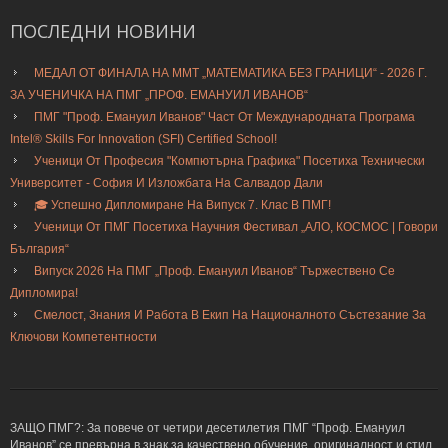
ПОСЛЕДНИ
НОВИНИ
МЕДАЛ ОТ ФИНАЛА НА ММТ „МАТЕМАТИКА БЕЗ ГРАНИЦИ“ - 2026 Г.
ЗА УЧЕНИЧКА НА ПМГ „ПРОФ. ЕМАНУИЛ ИВАНОВ“
ПМГ "Проф. Емануил Иванов" Част От Международната Програма
Intel® Skills For Innovation (SFI) Certified School!
Ученици От Професия "Компютърна Графика" Посетиха Технически
Университет - София И Изложбата На Салвадор Дали
🎓 Успешно Дипломиране На Випуск 7. Клас В ПМГ!
Ученици От ПМГ Посетиха Научния Фестивал „АЛО, КОСМОС | Говори
България“
Випуск 2026 На ПМГ „Проф. Емануил Иванов“ Тържествено Се
Дипломира!
Смелост, Знания И Работа В Екип На Националното Състезание За
Ключови Компетентности
ЗАЩО ПМГ?: За повече от четири десетилетия ПМГ “Проф. Емануил
Иванов” се превърна в знак за качествено обучение, оригиналност и стил,