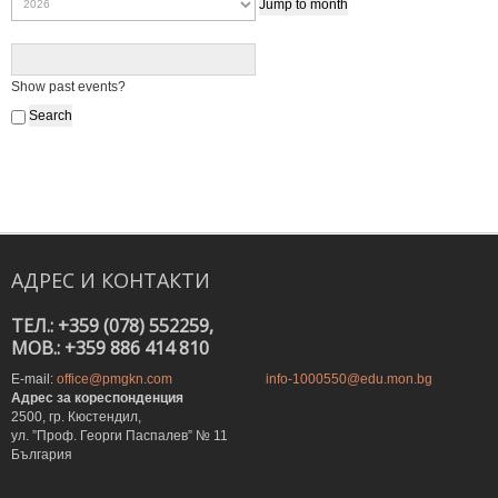
Jump to month
Show past events?
АДРЕС
И
КОНТАКТИ
ТЕЛ.: +359 (078) 552259,
MOB.: +359 886 414 810
E-mail:
office@pmgkn.com
info-1000550@edu.mon.bg
Адрес за кореспонденция
2500, гр. Кюстендил,
ул. ”Проф. Георги Паспалев” № 11
България