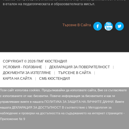
в еталон на педагогическата и образователната мисъл.
Търсене В Сайта
COPYRIGHT © 2026 ПМГ КЮСТЕНДИЛ
УСЛОВИЯ - ПОЛЗВАНЕ
ДЕКЛАРАЦИЯ ЗА ПОВЕРИТЕЛНОСТ
ДОКУМЕНТИ ЗА ИЗТЕГЛЯНЕ
ТЪРСЕНЕ В САЙТА
КАРТА НА САЙТА
СМБ КЮСТЕНДИЛ
Този сайт използва cookies. Продължавайки да използвате сайта, Вие се съгласявате
с използваните от нас бисквитки. Повече информация за бисквитките и как ги
управляваме вижте в нашата
ПОЛИТИКА ЗА ЗАЩИТА НА ЛИЧНИТЕ ДАННИ.
Вижте
нашата
ДЕКЛАРАЦИЯ ЗА ДОСТЪПНОСТ В съответствие с Mетодология за
наблюдение и проверки на достъпността на съдържанието на интернет страниците -
Приложение № 9