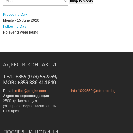
Jump to month
Preceding Day
Monday 15 June 2026
Following Day
No events were found
АДРЕС
И
КОНТАКТИ
ТЕЛ.: +359 (078) 552259,
MOB.: +359 886 414 810
E-mail:
office@pmgkn.com
info-1000550@edu.mon.bg
Адрес за кореспонденция
2500, гр. Кюстендил,
ул. ”Проф. Георги Паспалев” № 11
България
ПОСЛЕДНИ
НОВИНИ