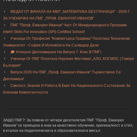
МЕДАЛ ОТ ФИНАЛА НА ММТ „МАТЕМАТИКА БЕЗ ГРАНИЦИ“ - 2026 Г.
ЗА УЧЕНИЧКА НА ПМГ „ПРОФ. ЕМАНУИЛ ИВАНОВ“
ПМГ "Проф. Емануил Иванов" Част От Международната Програма
Intel® Skills For Innovation (SFI) Certified School!
Ученици От Професия "Компютърна Графика" Посетиха Технически
Университет - София И Изложбата На Салвадор Дали
🎓 Успешно Дипломиране На Випуск 7. Клас В ПМГ!
Ученици От ПМГ Посетиха Научния Фестивал „АЛО, КОСМОС | Говори
България“
Випуск 2026 На ПМГ „Проф. Емануил Иванов“ Тържествено Се
Дипломира!
Смелост, Знания И Работа В Екип На Националното Състезание За
Ключови Компетентности
ЗАЩО ПМГ?: За повече от четири десетилетия ПМГ “Проф. Емануил
Иванов” се превърна в знак за качествено обучение, оригиналност и стил,
в еталон на педагогическата и образователната мисъл.