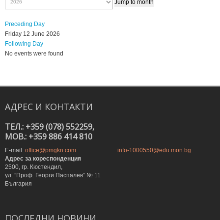
Jump to month
Preceding Day
Friday 12 June 2026
Following Day
No events were found
АДРЕС
И
КОНТАКТИ
ТЕЛ.: +359 (078) 552259,
MOB.: +359 886 414 810
E-mail:
office@pmgkn.com
info-1000550@edu.mon.bg
Адрес за кореспонденция
2500, гр. Кюстендил,
ул. ”Проф. Георги Паспалев” № 11
България
ПОСЛЕДНИ
НОВИНИ