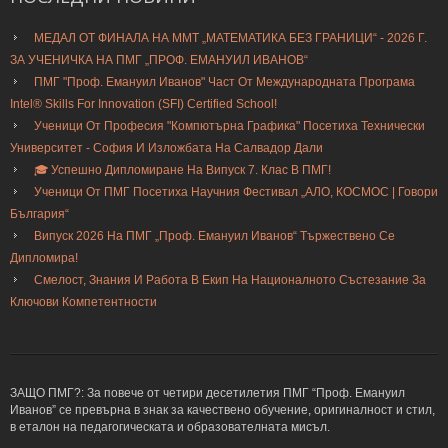
МЕДАЛ ОТ ФИНАЛА НА ММТ „МАТЕМАТИКА БЕЗ ГРАНИЦИ“ - 2026 Г.
ЗА УЧЕНИЧКА НА ПМГ „ПРОФ. ЕМАНУИЛ ИВАНОВ“
ПМГ "Проф. Емануил Иванов" Част От Международната Програма
Intel® Skills For Innovation (SFI) Certified School!
Ученици От Професия "Компютърна Графика" Посетиха Технически
Университет - София И Изложбата На Салвадор Дали
🎓 Успешно Дипломиране На Випуск 7. Клас В ПМГ!
Ученици От ПМГ Посетиха Научния Фестивал „АЛО, КОСМОС | Говори
България“
Випуск 2026 На ПМГ „Проф. Емануил Иванов“ Тържествено Се
Дипломира!
Смелост, Знания И Работа В Екип На Националното Състезание За
Ключови Компетентности
ЗАЩО ПМГ?: За повече от четири десетилетия ПМГ “Проф. Емануил
Иванов” се превърна в знак за качествено обучение, оригиналност и стил,
в еталон на педагогическата и образователната мисъл.