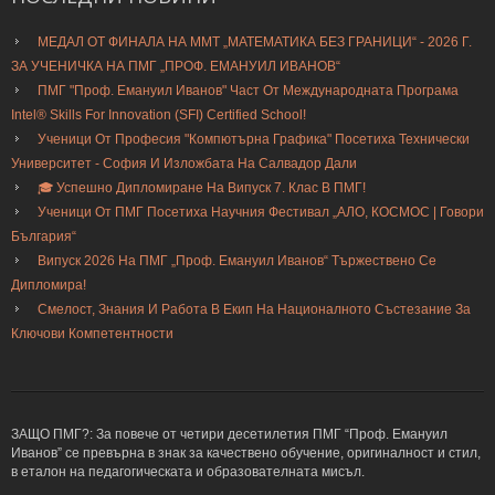
МЕДАЛ ОТ ФИНАЛА НА ММТ „МАТЕМАТИКА БЕЗ ГРАНИЦИ“ - 2026 Г.
ЗА УЧЕНИЧКА НА ПМГ „ПРОФ. ЕМАНУИЛ ИВАНОВ“
ПМГ "Проф. Емануил Иванов" Част От Международната Програма
Intel® Skills For Innovation (SFI) Certified School!
Ученици От Професия "Компютърна Графика" Посетиха Технически
Университет - София И Изложбата На Салвадор Дали
🎓 Успешно Дипломиране На Випуск 7. Клас В ПМГ!
Ученици От ПМГ Посетиха Научния Фестивал „АЛО, КОСМОС | Говори
България“
Випуск 2026 На ПМГ „Проф. Емануил Иванов“ Тържествено Се
Дипломира!
Смелост, Знания И Работа В Екип На Националното Състезание За
Ключови Компетентности
ЗАЩО ПМГ?: За повече от четири десетилетия ПМГ “Проф. Емануил
Иванов” се превърна в знак за качествено обучение, оригиналност и стил,
в еталон на педагогическата и образователната мисъл.