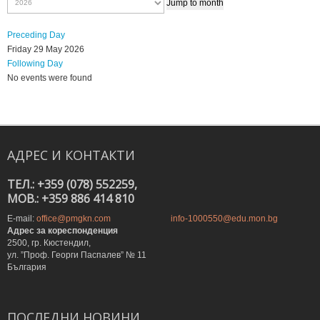
Jump to month
Preceding Day
Friday 29 May 2026
Following Day
No events were found
АДРЕС
И
КОНТАКТИ
ТЕЛ.: +359 (078) 552259,
MOB.: +359 886 414 810
E-mail:
office@pmgkn.com
info-1000550@edu.mon.bg
Адрес за кореспонденция
2500, гр. Кюстендил,
ул. ”Проф. Георги Паспалев” № 11
България
ПОСЛЕДНИ
НОВИНИ