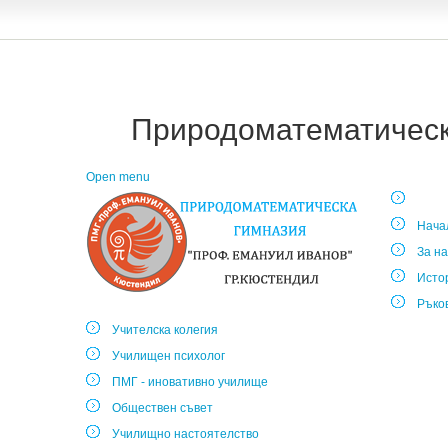
Природоматематическа
Open menu
Нача
За на
Исто
Ръко
Учителска колегия
Училищен психолог
ПМГ - иновативно училище
Обществен съвет
Училищно настоятелство