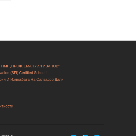
А ПМГ „ПРОФ. ЕМАНУИЛ ИВАНОВ“
ion (SFI) Certified School!
офия И Изложбата На Салвадор Дали
нтности