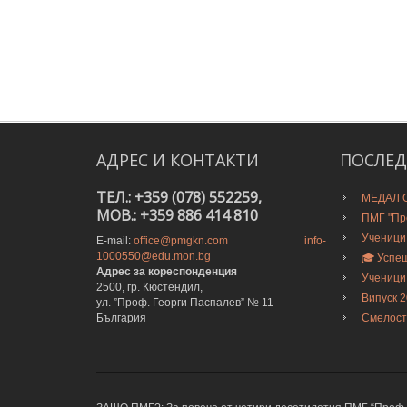
АДРЕС
И
КОНТАКТИ
ПОСЛЕ
ТЕЛ.: +359 (078) 552259,
МЕДАЛ О
MOB.: +359 886 414 810
ПМГ "Про
Ученици
E-mail:
office@pmgkn.com
info-
1000550@edu.mon.bg
🎓 Успе
Адрес за кореспонденция
Ученици
2500, гр. Кюстендил,
Випуск 
ул. ”Проф. Георги Паспалев” № 11
България
Смелост