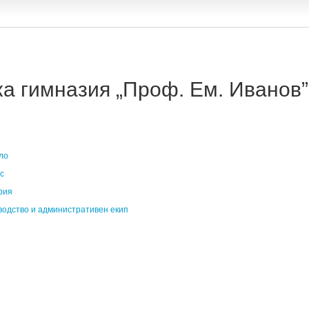
 гимназия „Проф. Ем. Иванов” 
ло
с
рия
водство и административен екип