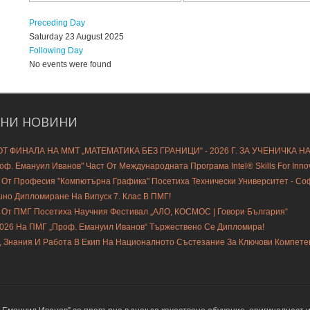
Preceding Day
Saturday 23 August 2025
Following Day
No events were found
ДНИ
НОВИНИ
Т ФИНАЛА НА ММТ „МАТЕМАТИКА БЕЗ ГРАНИЦИ“ - 2026 Г. ЗА УЧЕНИЧКА Н
ф. Емануил Иванов" Част От Международната Програма Intel® Skills For Innovat
 От Професия "Компютърна Графика" Посетиха Технически Университет - С
шно Дипломиране На Випуск 7. Клас В ПМГ!
 От ПМГ Посетиха Научния Фестивал „АЛО, КОСМОС | Говори България“
2026 На ПМГ „Проф. Емануил Иванов“ Тържествено Се Дипломира!
, Знания И Работа В Екип На Националното Състезание За Ключови Компете