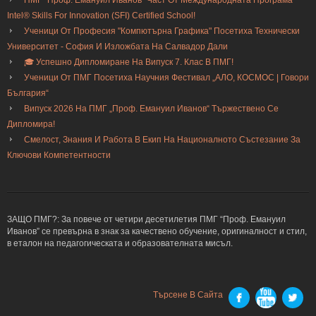
Intel® Skills For Innovation (SFI) Certified School!
Ученици От Професия "Компютърна Графика" Посетиха Технически
Университет - София И Изложбата На Салвадор Дали
🎓 Успешно Дипломиране На Випуск 7. Клас В ПМГ!
Ученици От ПМГ Посетиха Научния Фестивал „АЛО, КОСМОС | Говори
България“
Випуск 2026 На ПМГ „Проф. Емануил Иванов“ Тържествено Се
Дипломира!
Смелост, Знания И Работа В Екип На Националното Състезание За
Ключови Компетентности
ЗАЩО ПМГ?: За повече от четири десетилетия ПМГ “Проф. Емануил
Иванов” се превърна в знак за качествено обучение, оригиналност и стил,
в еталон на педагогическата и образователната мисъл.
Търсене В Сайта