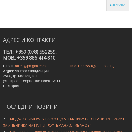
СЛЕДВАЩА
АДРЕС
И
КОНТАКТИ
ТЕЛ.: +359 (078) 552259,
MOB.: +359 886 414 810
E-mail:
office@pmgkn.com
info-1000550@edu.mon.bg
Адрес за кореспонденция
2500, гр. Кюстендил,
ул. ”Проф. Георги Паспалев” № 11
България
ПОСЛЕДНИ
НОВИНИ
МЕДАЛ ОТ ФИНАЛА НА ММТ „МАТЕМАТИКА БЕЗ ГРАНИЦИ“ - 2026 Г.
ЗА УЧЕНИЧКА НА ПМГ „ПРОФ. ЕМАНУИЛ ИВАНОВ“
ПМГ "Проф. Емануил Иванов" Част От Международната Програма