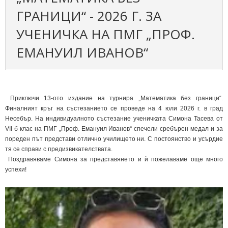
ГРАНИЦИ“ - 2026 Г. ЗА
УЧЕНИЧКА НА ПМГ „ПРОФ.
ЕМАНУИЛ ИВАНОВ“
Приключи 13-ото издание на турнира „Математика без граници“.
Финалният кръг на състезанието се проведе на 4 юли 2026 г. в град
Несебър. На индивидуалното състезание ученичката Симона Тасева от
VII б клас на ПМГ „Проф. Емануил Иванов“ спечели сребърен медал и за
пореден път представи отлично училището ни. С постоянство и усърдие
тя се справи с предизвикателствата.
Поздравяваме Симона за представянето и ѝ пожелаваме още много
успехи!