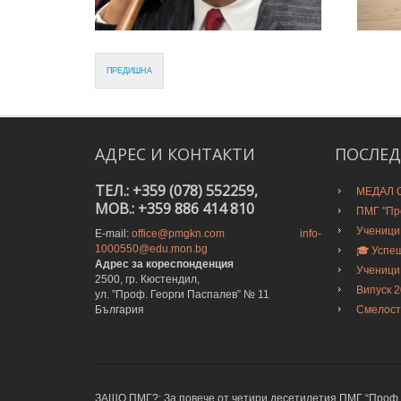
ПРЕДИШНА
АДРЕС
И
КОНТАКТИ
ПОСЛЕ
ТЕЛ.: +359 (078) 552259,
МЕДАЛ О
MOB.: +359 886 414 810
ПМГ "Про
Ученици
E-mail:
office@pmgkn.com
info-
1000550@edu.mon.bg
🎓 Успе
Адрес за кореспонденция
Ученици
2500, гр. Кюстендил,
Випуск 
ул. ”Проф. Георги Паспалев” № 11
България
Смелост
ЗАЩО ПМГ?: За повече от четири десетилетия ПМГ “Проф. Е