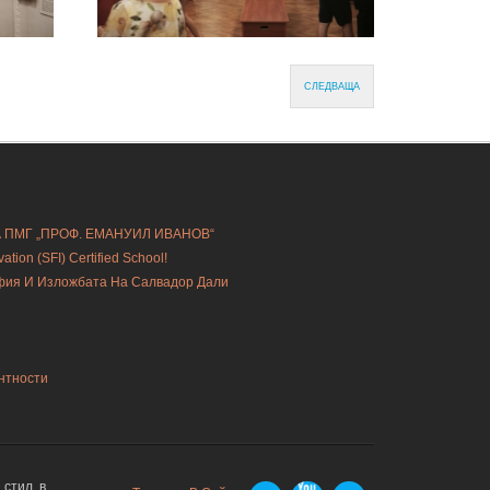
СЛЕДВАЩА
А ПМГ „ПРОФ. ЕМАНУИЛ ИВАНОВ“
ion (SFI) Certified School!
офия И Изложбата На Салвадор Дали
нтности
стил, в