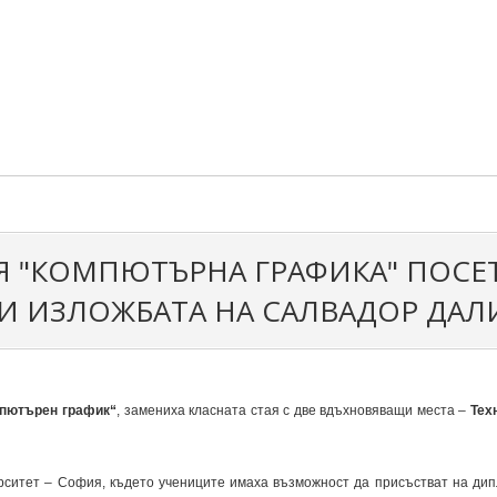
 "КОМПЮТЪРНА ГРАФИКА" ПОСЕ
 И ИЗЛОЖБАТА НА САЛВАДОР ДАЛ
пютърен график“
, замениха класната стая с две вдъхновяващи места –
Тех
рситет – София, където учениците имаха възможност да присъстват на ди