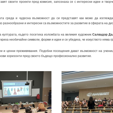
авят своите проекти пред комисия, запознаха се с интересни идеи и твор
та среда и чудесна възможност да си представят как може да изглежда
ко разнообразни и интересни са възможностите за развитие в сферата на ди
 културата, където посетиха изложбата на великия художник
Салвадор Да
криха необичайни символи, форми и идеи и се убедиха, че изкуството няма г
еи и ценни преживявания. Подобни посещения дават възможност на ученици
т нови хоризонти пред своето бъдещо професионално развитие.