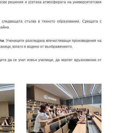
чески решения и усетиха атмосферата на университетския
 следващата стъпка в тяхното образование. Срещата с
зайна.
ли
. Учениците разгледаха впечатляващи произведения на
раници, когато е водено от въображението.
те да се учат извън училище, да черпят вдъхновение от