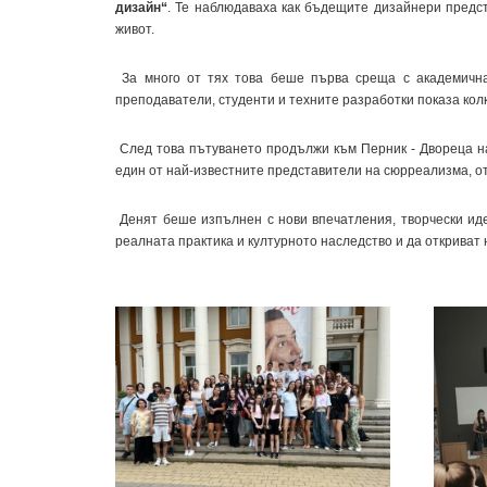
дизайн“
. Те наблюдаваха как бъдещите дизайнери предст
живот.
За много от тях това беше първа среща с академична
преподаватели, студенти и техните разработки показа кол
След това пътуването продължи към Перник - Двореца на
един от най-известните представители на сюрреализма, от
Денят беше изпълнен с нови впечатления, творчески ид
реалната практика и културното наследство и да открива