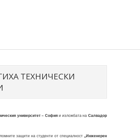
ТИХА ТЕХНИЧЕСКИ
И
ническия университет – София
и изложбата на
Салвадор
пломните защити на студенти от специалност
„Инженерен