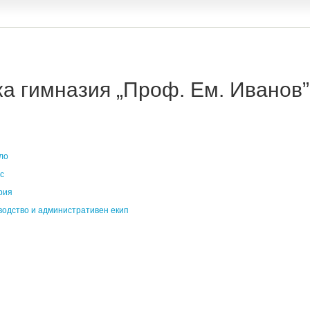
 гимназия „Проф. Ем. Иванов” 
ло
с
рия
водство и административен екип