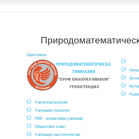
Природоматематическа
Open menu
Нача
За на
Исто
Ръко
Учителска колегия
Училищен психолог
ПМГ - иновативно училище
Обществен съвет
Училищно настоятелство