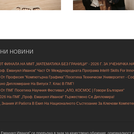
ДНИ
НОВИНИ
Т ФИНАЛА НА ММТ „МАТЕМАТИКА БЕЗ ГРАНИЦИ“ - 2026 Г. ЗА УЧЕНИЧКА Н
ф. Емануил Иванов" Част От Международната Програма Intel® Skills For Innovat
 От Професия "Компютърна Графика" Посетиха Технически Университет - С
шно Дипломиране На Випуск 7. Клас В ПМГ!
 От ПМГ Посетиха Научния Фестивал „АЛО, КОСМОС | Говори България“
2026 На ПМГ „Проф. Емануил Иванов“ Тържествено Се Дипломира!
, Знания И Работа В Екип На Националното Състезание За Ключови Компете
мануил Иванов” се превърна в знак за качествено обучение, оригиналност и 