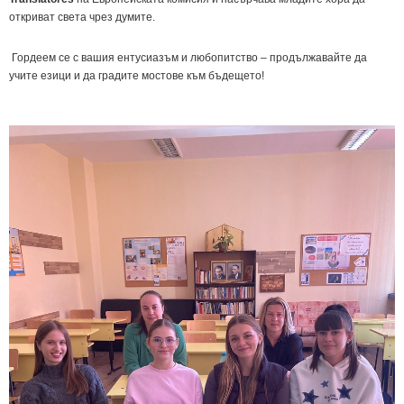
откриват света чрез думите.
Гордеем се с вашия ентусиазъм и любопитство – продължавайте да
учите езици и да градите мостове към бъдещето!