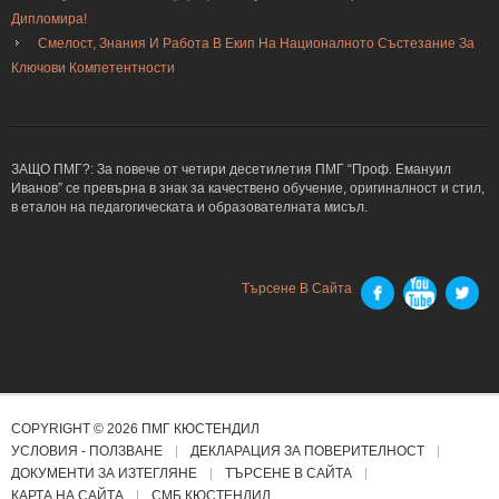
Дипломира!
Смелост, Знания И Работа В Екип На Националното Състезание За
Ключови Компетентности
ЗАЩО ПМГ?: За повече от четири десетилетия ПМГ “Проф. Емануил
Иванов” се превърна в знак за качествено обучение, оригиналност и стил,
в еталон на педагогическата и образователната мисъл.
Търсене В Сайта
COPYRIGHT © 2026 ПМГ КЮСТЕНДИЛ
УСЛОВИЯ - ПОЛЗВАНЕ
ДЕКЛАРАЦИЯ ЗА ПОВЕРИТЕЛНОСТ
ДОКУМЕНТИ ЗА ИЗТЕГЛЯНЕ
ТЪРСЕНЕ В САЙТА
КАРТА НА САЙТА
СМБ КЮСТЕНДИЛ