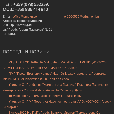
ТЕЛ.: +359 (078) 552259,
MOB.: +359 886 414 810
E-mail:
office@pmgkn.com
info-1000550@edu.mon.bg
Адрес за кореспонденция
2500, гр. Кюстендил,
ул. ”Проф. Георги Паспалев” № 11
България
ПОСЛЕДНИ
НОВИНИ
МЕДАЛ ОТ ФИНАЛА НА ММТ „МАТЕМАТИКА БЕЗ ГРАНИЦИ“ - 2026 Г.
ЗА УЧЕНИЧКА НА ПМГ „ПРОФ. ЕМАНУИЛ ИВАНОВ“
ПМГ "Проф. Емануил Иванов" Част От Международната Програма
Intel® Skills For Innovation (SFI) Certified School!
Ученици От Професия "Компютърна Графика" Посетиха Технически
Университет - София И Изложбата На Салвадор Дали
🎓 Успешно Дипломиране На Випуск 7. Клас В ПМГ!
Ученици От ПМГ Посетиха Научния Фестивал „АЛО, КОСМОС | Говори
България“
Випуск 2026 На ПМГ „Проф. Емануил Иванов“ Тържествено Се