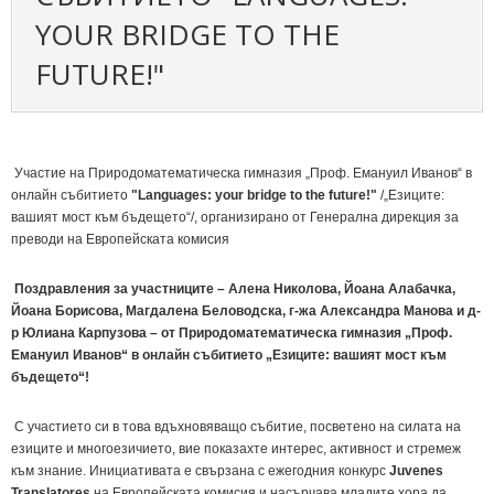
YOUR BRIDGE TO THE
FUTURE!"
Участие на Природоматематическа гимназия „Проф. Емануил Иванов“ в
онлайн събитието
"Languages: your bridge to the future!"
/„Езиците:
вашият мост към бъдещето“/, организирано от Генерална дирекция за
преводи на Европейската комисия
Поздравления за участниците – Алена Николова, Йоана Алабачка,
Йоана Борисова, Магдалена Беловодска, г-жа Александра Манова и д-
р Юлиана Карпузова – от Природоматематическа гимназия „Проф.
Емануил Иванов“ в онлайн събитието „Езиците: вашият мост към
бъдещето“!
С участието си в това вдъхновяващо събитие, посветено на силата на
езиците и многоезичието, вие показахте интерес, активност и стремеж
към знание. Инициативата е свързана с ежегодния конкурс
Juvenes
Translatores
на Европейската комисия и насърчава младите хора да