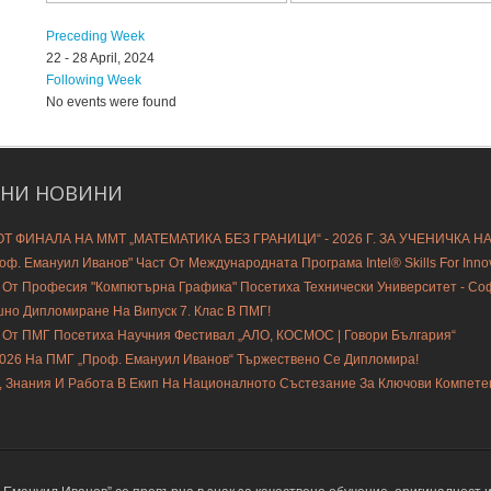
Preceding Week
22 - 28 April, 2024
Following Week
No events were found
ДНИ
НОВИНИ
Т ФИНАЛА НА ММТ „МАТЕМАТИКА БЕЗ ГРАНИЦИ“ - 2026 Г. ЗА УЧЕНИЧКА Н
ф. Емануил Иванов" Част От Международната Програма Intel® Skills For Innovat
 От Професия "Компютърна Графика" Посетиха Технически Университет - С
шно Дипломиране На Випуск 7. Клас В ПМГ!
 От ПМГ Посетиха Научния Фестивал „АЛО, КОСМОС | Говори България“
2026 На ПМГ „Проф. Емануил Иванов“ Тържествено Се Дипломира!
, Знания И Работа В Екип На Националното Състезание За Ключови Компете