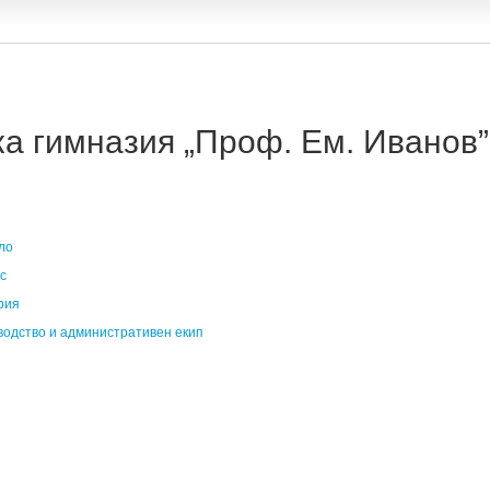
 гимназия „Проф. Ем. Иванов” 
ло
с
рия
водство и административен екип