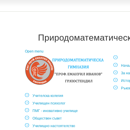
Природоматематическа
Open menu
Нача
За на
Исто
Ръко
Учителска колегия
Училищен психолог
ПМГ - иновативно училище
Обществен съвет
Училищно настоятелство