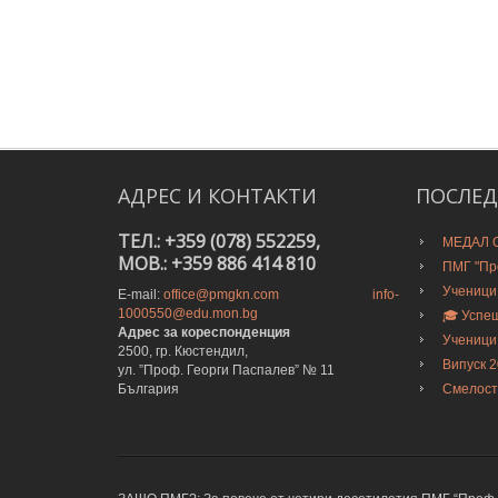
АДРЕС
И
КОНТАКТИ
ПОСЛЕ
ТЕЛ.: +359 (078) 552259,
МЕДАЛ О
MOB.: +359 886 414 810
ПМГ "Про
Ученици
E-mail:
office@pmgkn.com
info-
1000550@edu.mon.bg
🎓 Успе
Адрес за кореспонденция
Ученици
2500, гр. Кюстендил,
Випуск 
ул. ”Проф. Георги Паспалев” № 11
България
Смелост