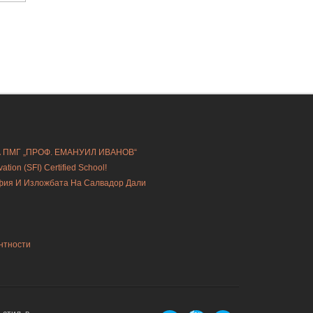
А ПМГ „ПРОФ. ЕМАНУИЛ ИВАНОВ“
ion (SFI) Certified School!
офия И Изложбата На Салвадор Дали
нтности