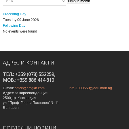
Jump to month
Preceding Day
Tuesday 09 June 2026
Following Day
No events were found
АДРЕС
И
КОНТАКТИ
ТЕЛ.: +359 (078) 552259,
MOB.: +359 886 414 810
E-mail:
office@pmgkn.com
info-1000550@edu.mon.bg
Адрес за кореспонденция
2500, гр. Кюстендил,
ул. ”Проф. Георги Паспалев” № 11
България
ПОСЛЕДНИ
НОВИНИ