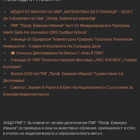
МЕДАЛ ОТ ФИНАЛА НА ММТ „МАТЕМАТИКА БЕЗ ГРАНИЦИ“ - 2026 Г.
ЗА УЧЕНИЧКА НА ПМГ „ПРОФ. ЕМАНУИЛ ИВАНОВ“
ПМГ "Проф. Емануил Иванов" Част От Международната Програма
Intel® Skills For Innovation (SFI) Certified School!
Ученици От Професия "Компютърна Графика" Посетиха Технически
Университет - София И Изложбата На Салвадор Дали
🎓 Успешно Дипломиране На Випуск 7. Клас В ПМГ!
Ученици От ПМГ Посетиха Научния Фестивал „АЛО, КОСМОС | Говори
България“
Випуск 2026 На ПМГ „Проф. Емануил Иванов“ Тържествено Се
Дипломира!
Смелост, Знания И Работа В Екип На Националното Състезание За
Ключови Компетентности
ЗАЩО ПМГ?: За повече от четири десетилетия ПМГ “Проф. Емануил
Иванов” се превърна в знак за качествено обучение, оригиналност и стил,
в еталон на педагогическата и образователната мисъл.