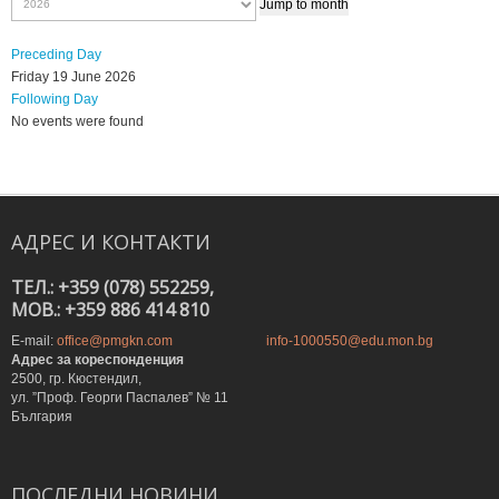
Jump to month
Preceding Day
Friday 19 June 2026
Following Day
No events were found
АДРЕС
И
КОНТАКТИ
ТЕЛ.: +359 (078) 552259,
MOB.: +359 886 414 810
E-mail:
office@pmgkn.com
info-1000550@edu.mon.bg
Адрес за кореспонденция
2500, гр. Кюстендил,
ул. ”Проф. Георги Паспалев” № 11
България
ПОСЛЕДНИ
НОВИНИ