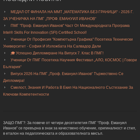
МЕДАЛ ОТ ФИНАЛА НА ММТ „МАТЕМАТИКА БЕЗ ГРАНИЦИ“ - 2026 Г.
ЗА УЧЕНИЧКА НА ПМГ „ПРОФ. ЕМАНУИЛ ИВАНОВ“
ПМГ "Проф. Емануил Иванов" Част От Международната Програма
Intel® Skills For Innovation (SFI) Certified School!
Ученици От Професия "Компютърна Графика" Посетиха Технически
Университет - София И Изложбата На Салвадор Дали
🎓 Успешно Дипломиране На Випуск 7. Клас В ПМГ!
Ученици От ПМГ Посетиха Научния Фестивал „АЛО, КОСМОС | Говори
България“
Випуск 2026 На ПМГ „Проф. Емануил Иванов“ Тържествено Се
Дипломира!
Смелост, Знания И Работа В Екип На Националното Състезание За
Ключови Компетентности
ЗАЩО ПМГ?: За повече от четири десетилетия ПМГ “Проф. Емануил
Иванов” се превърна в знак за качествено обучение, оригиналност и стил,
в еталон на педагогическата и образователната мисъл.