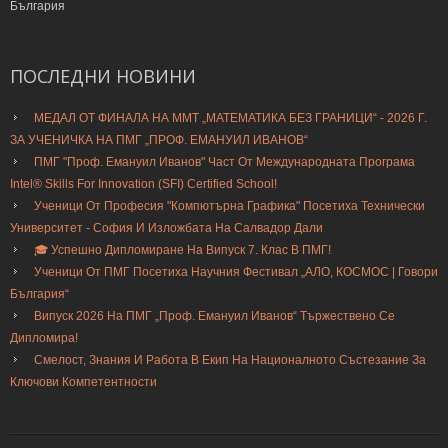
България
ПОСЛЕДНИ
НОВИНИ
МЕДАЛ ОТ ФИНАЛА НА ММТ „МАТЕМАТИКА БЕЗ ГРАНИЦИ“ - 2026 Г.
ЗА УЧЕНИЧКА НА ПМГ „ПРОФ. ЕМАНУИЛ ИВАНОВ“
ПМГ "Проф. Емануил Иванов" Част От Международната Програма
Intel® Skills For Innovation (SFI) Certified School!
Ученици От Професия "Компютърна Графика" Посетиха Технически
Университет - София И Изложбата На Салвадор Дали
🎓 Успешно Дипломиране На Випуск 7. Клас В ПМГ!
Ученици От ПМГ Посетиха Научния Фестивал „АЛО, КОСМОС | Говори
България“
Випуск 2026 На ПМГ „Проф. Емануил Иванов“ Тържествено Се
Дипломира!
Смелост, Знания И Работа В Екип На Националното Състезание За
Ключови Компетентности