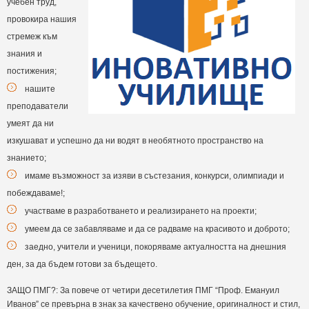
учебен труд,
провокира нашия
стремеж към
знания и
постижения;
нашите
преподаватели
умеят да ни
изкушават и успешно да ни водят в необятното пространство на
знанието;
имаме възможност за изяви в състезания, конкурси, олимпиади и
побеждаваме!;
участваме в разработването и реализирането на проекти;
умеем да се забавляваме и да се радваме на красивото и доброто;
заедно, учители и ученици, покоряваме актуалността на днешния
ден, за да бъдем готови за бъдещето.
ЗАЩО ПМГ?: За повече от четири десетилетия ПМГ “Проф. Емануил
Иванов” се превърна в знак за качествено обучение, оригиналност и стил,