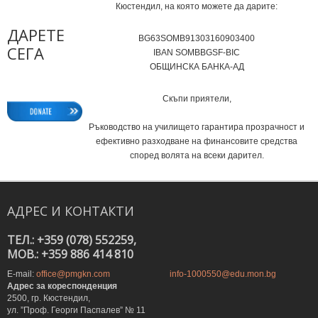
Кюстендил, на която можете да дарите:
ДАРЕТЕ
BG63SOMB91303160903400
СЕГА
IВAN SOMBBGSF-BIC
ОБЩИНСКА БАНКА-АД
Скъпи приятели,
Ръководство на училището гарантира прозрачност и
ефективно разходване на финансовите средства
според волята на всеки дарител.
АДРЕС
И
КОНТАКТИ
ТЕЛ.: +359 (078) 552259,
MOB.: +359 886 414 810
E-mail:
office@pmgkn.com
info-1000550@edu.mon.bg
Адрес за кореспонденция
2500, гр. Кюстендил,
ул. ”Проф. Георги Паспалев” № 11