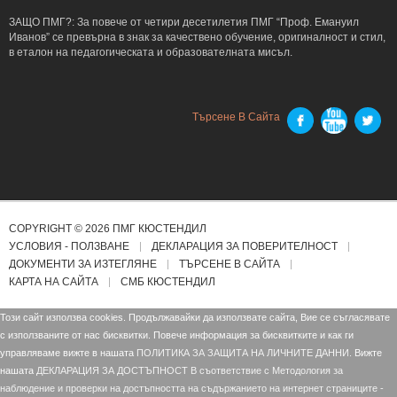
ЗАЩО ПМГ?: За повече от четири десетилетия ПМГ “Проф. Емануил
Иванов” се превърна в знак за качествено обучение, оригиналност и стил,
в еталон на педагогическата и образователната мисъл.
Търсене В Сайта
COPYRIGHT © 2026 ПМГ КЮСТЕНДИЛ
УСЛОВИЯ - ПОЛЗВАНЕ
ДЕКЛАРАЦИЯ ЗА ПОВЕРИТЕЛНОСТ
ДОКУМЕНТИ ЗА ИЗТЕГЛЯНЕ
ТЪРСЕНЕ В САЙТА
КАРТА НА САЙТА
СМБ КЮСТЕНДИЛ
Този сайт използва cookies. Продължавайки да използвате сайта, Вие се съгласявате
с използваните от нас бисквитки. Повече информация за бисквитките и как ги
управляваме вижте в нашата
ПОЛИТИКА ЗА ЗАЩИТА НА ЛИЧНИТЕ ДАННИ.
Вижте
нашата
ДЕКЛАРАЦИЯ ЗА ДОСТЪПНОСТ В съответствие с Mетодология за
наблюдение и проверки на достъпността на съдържанието на интернет страниците -