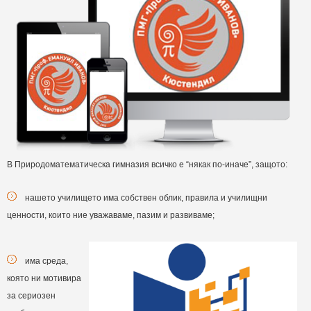
В Природоматематическа гимназия всичко е “някак по-иначе”, защото:
нашето училището има собствен облик, правила и училищни
ценности, които ние уважаваме, пазим и развиваме;
има среда,
която ни мотивира
за сериозен