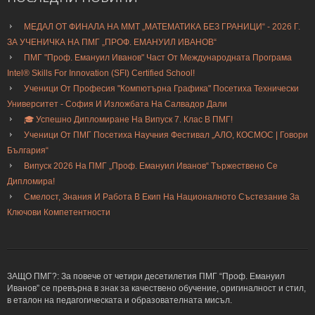
МЕДАЛ ОТ ФИНАЛА НА ММТ „МАТЕМАТИКА БЕЗ ГРАНИЦИ“ - 2026 Г.
ЗА УЧЕНИЧКА НА ПМГ „ПРОФ. ЕМАНУИЛ ИВАНОВ“
ПМГ "Проф. Емануил Иванов" Част От Международната Програма
Intel® Skills For Innovation (SFI) Certified School!
Ученици От Професия "Компютърна Графика" Посетиха Технически
Университет - София И Изложбата На Салвадор Дали
🎓 Успешно Дипломиране На Випуск 7. Клас В ПМГ!
Ученици От ПМГ Посетиха Научния Фестивал „АЛО, КОСМОС | Говори
България“
Випуск 2026 На ПМГ „Проф. Емануил Иванов“ Тържествено Се
Дипломира!
Смелост, Знания И Работа В Екип На Националното Състезание За
Ключови Компетентности
ЗАЩО ПМГ?: За повече от четири десетилетия ПМГ “Проф. Емануил
Иванов” се превърна в знак за качествено обучение, оригиналност и стил,
в еталон на педагогическата и образователната мисъл.