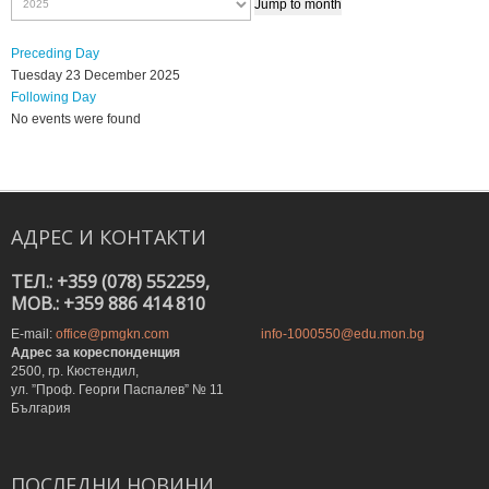
Jump to month
Preceding Day
Tuesday 23 December 2025
Following Day
No events were found
АДРЕС
И
КОНТАКТИ
ТЕЛ.: +359 (078) 552259,
MOB.: +359 886 414 810
E-mail:
office@pmgkn.com
info-1000550@edu.mon.bg
Адрес за кореспонденция
2500, гр. Кюстендил,
ул. ”Проф. Георги Паспалев” № 11
България
ПОСЛЕДНИ
НОВИНИ