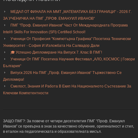
МЕДАЛ ОТ ФИНАЛА НА ММТ „МАТЕМАТИКА БЕЗ ГРАНИЦИ“ - 2026 Г.
ЗА УЧЕНИЧКА НА ПМГ „ПРОФ. ЕМАНУИЛ ИВАНОВ“
ПМГ "Проф. Емануил Иванов" Част От Международната Програма
Intel® Skills For Innovation (SFI) Certified School!
Ученици От Професия "Компютърна Графика" Посетиха Технически
Университет - София И Изложбата На Салвадор Дали
🎓 Успешно Дипломиране На Випуск 7. Клас В ПМГ!
Ученици От ПМГ Посетиха Научния Фестивал „АЛО, КОСМОС | Говори
България“
Випуск 2026 На ПМГ „Проф. Емануил Иванов“ Тържествено Се
Дипломира!
Смелост, Знания И Работа В Екип На Националното Състезание За
Ключови Компетентности
ЗАЩО ПМГ?: За повече от четири десетилетия ПМГ “Проф. Емануил
Иванов” се превърна в знак за качествено обучение, оригиналност и стил,
в еталон на педагогическата и образователната мисъл.