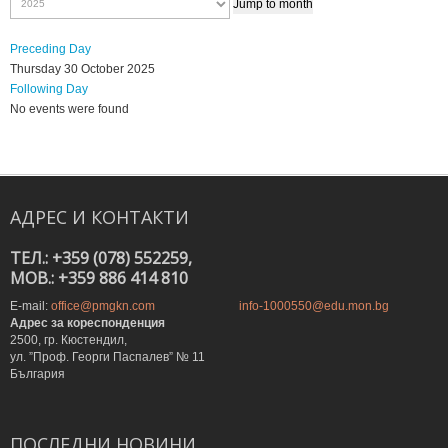
Jump to month
Preceding Day
Thursday 30 October 2025
Following Day
No events were found
АДРЕС
И
КОНТАКТИ
ТЕЛ.: +359 (078) 552259,
MOB.: +359 886 414 810
E-mail:
office@pmgkn.com
info-1000550@edu.mon.bg
Адрес за кореспонденция
2500, гр. Кюстендил,
ул. ”Проф. Георги Паспалев” № 11
България
ПОСЛЕДНИ
НОВИНИ