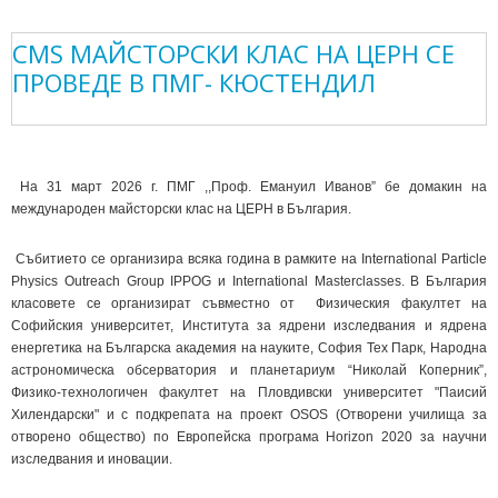
CMS МАЙСТОРСКИ КЛАС НА ЦЕРН СЕ
ПРОВЕДЕ В ПМГ- КЮСТЕНДИЛ
На 31 март 2026 г. ПМГ ,,Проф. Емануил Иванов” бе домакин на
международен майсторски клас на ЦЕРН в България.
Събитието се организира всяка година в рамките на International Particle
Physics Outreach Group IPPOG и International Masterclasses. В България
класовете се организират съвместно от Физическия факултет на
Софийския университет, Института за ядрени изследвания и ядрена
енергетика на Българска академия на науките, София Тех Парк, Народна
астрономическа обсерватория и планетариум “Николай Коперник”,
Физико-технологичен факултет на Пловдивски университет "Паисий
Хилендарски" и с подкрепата на проект OSOS (Отворени училища за
отворено общество) по Европейска програма Horizon 2020 за научни
изследвания и иновации.