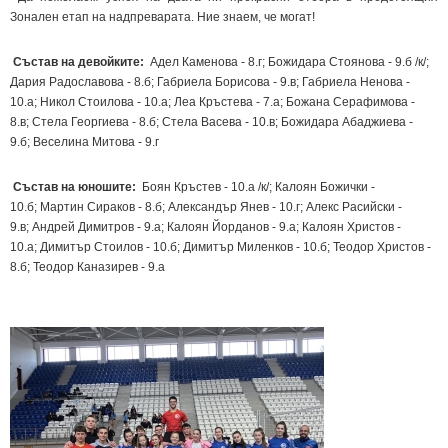
Зонален етап на надпреварата. Ние знаем, че могат!
Състав на девойките:
Адел Каменова - 8.г; Божидара Стоянова - 9.б /к/;
Дария Радославова - 8.б; Габриела Борисова - 9.в; Габриела Ненова -
10.а; Никол Стоилова - 10.а; Леа Кръстева - 7.а; Божана Серафимова -
8.в; Стела Георгиева - 8.б; Стела Васева - 10.в; Божидара Абаджиева -
9.б; Веселина Митова - 9.г
Състав на юношите:
Боян Кръстев - 10.а /к/; Калоян Божички -
10.б; Мартин Сираков - 8.б; Александър Янев - 10.г; Алекс Расийски -
9.в; Андрей Димитров - 9.а; Калоян Йорданов - 9.а; Калоян Христов -
10.а; Димитър Стоилов - 10.б; Димитър Миленков - 10.б; Теодор Христов -
8.б; Теодор Каназирев - 9.а