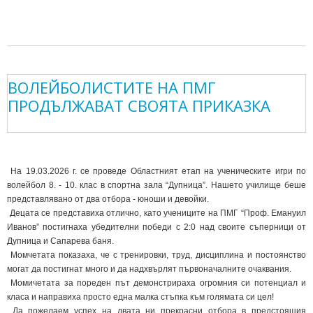
ВОЛЕЙБОЛИСТИТЕ НА ПМГ
ПРОДЪЛЖАВАТ СВОЯТА ПРИКАЗКА
На 19.03.2026 г. се проведе Областният етап на ученическите игри по
волейбол 8. - 10. клас в спортна зала “Дупница”. Нашето училище беше
представлявано от два отбора - юноши и девойки.
Децата се представиха отлично, като учениците на ПМГ “Проф. Емануил
Иванов” постигнаха убедителни победи с 2:0 над своите съперници от
Дупница и Сапарева баня.
Момчетата показаха, че с тренировки, труд, дисциплина и постоянство
могат да постигнат много и да надхвърлят първоначалните очаквания.
Момичетата за пореден път демонстрираха огромния си потенциал и
класа и направиха просто една малка стъпка към голямата си цел!
Да пожелаем успех на двата ни прекрасни отбора в предстоящия