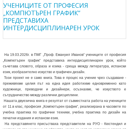
УЧЕНИЦИТЕ ОТ ПРОФЕСИЯ
„КОМПЮТЪРЕН ГРАФИК“
ПРЕДСТАВИХА
ИНТЕРДИСЦИПЛИНАРЕН УРОК
На 19.03.2026г. в ПМГ „Проф. Емануил Иванов“ учениците от професия
„Компютърен график“ представиха интердисциплинарен урок, който
съчетава словото, образа и езика - среща между литература, испански
език, изобразително изкуство и графичен дизайн.
Този проект не е само книга. Това е процес на учение чрез създаване -
преживяхме целия път на една идея работихме едновременно като
художници, преводачи и дизайнери, осъзнахме, че изкуството е
сътрудничество между различни дисциплини.
Нашата двуезична книга е резултат от съвместната работа на учениците
от 11.в клас, професия „Компютърен график“, реализирана в часовете по
учебна практика по графични техники, учебна практика по дизайн на
печатни издания и испански език.
На представянето присъстваха представители на РУО - Кюстендил и