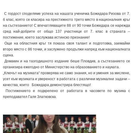
С гордост споделяме успеха на нашата ученичка Божидара Ризова от 7.
б клас, която се класира на престижното трето място в националния кръг
на състезанието! С впечатляващите 88 от 90 точки Божидара се нарежда
сред най-добрите от общо 137 участници от 7. клас в страната –
постижение, което заслужава истинско признание!
Още на областния кръг тя показа своя талант и подготовка, заемайки
второ място с 86 точки, и заслужено продължи напред към националната
сцена.
Домакин и на тазгодишното издание беше Пловдив, а състезанието се
организира ежегодно от Министерство на образованието и науката.
„Ключът на музиката“ проверява не само знания, но и умения за мислене,
усет към музиката и увереност в работата с различни музикални задачи –
качества, които Божидара демонстрира блестящо!
Постижението е подкрепено от работата в часовете по музика с
преподавател Галя Златковска.