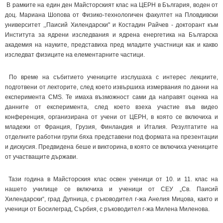
В рамките на един ден Майсторският клас на ЦЕРН в България, воден от
доц. Мариана Шопова от Физико-технологичен факултет на Пловдивски
университет ,,Паисий Хилендарски" и Костадин Райчев - докторант към
Института за ядрени изследвания и ядрена енергетика на Българска
академия на науките, представиха пред младите участници как и какво
изследват физиците на елементарните частици.
По време на събитието учениците изслушаха с интерес лекциите,
подготвени от лекторите, след което извършиха измервания по данни на
експеримента CMS. Те имаха възможност сами да направят оценка на
данните от експеримента, след което взеха участие във видео
конференция, организирана от учени от ЦЕРН, в която се включиха и
младежи от Франция, Грузия, Финландия и Италия. Резултатите на
отделните работни групи бяха представени под формата на презентации
и дискусия. Предвидена беше и викторина, в която се включиха учениците
от участващите държави.
Тази година в Майсторския клас освен ученици от 10. и 11. клас на
нашето училище се включиха и ученици от СЕУ „Св. Паисий
Хилендарски“, град Дупница, с ръководител г-жа Анелия Мицова, както и
ученици от Босилеград, Сърбия, с ръководител г-жа Милена Миленова.