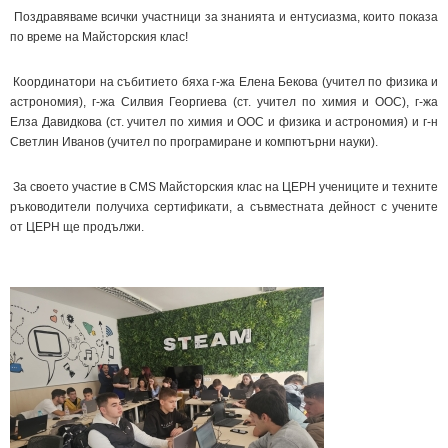
Поздравяваме всички участници за знанията и ентусиазма, които показа
по време на Майсторския клас!
Координатори на събитието бяха г-жа Елена Бекова (учител по физика и
астрономия), г-жа Силвия Георгиева (ст. учител по химия и ООС), г-жа
Елза Давидкова (ст. учител по химия и ООС и физика и астрономия) и г-н
Светлин Иванов (учител по програмиране и компютърни науки).
За своето участие в CMS Майсторския клас на ЦЕРН учениците и техните
ръководители получиха сертификати, а съвместната дейност с учените
от ЦЕРН ще продължи.