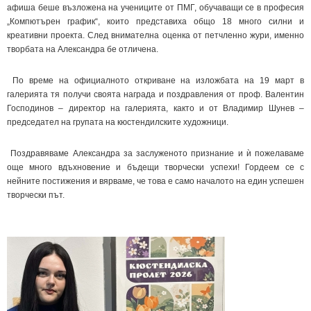
афиша беше възложена на учениците от ПМГ, обучаващи се в професия
„Компютърен график“, които представиха общо 18 много силни и
креативни проекта. След внимателна оценка от петчленно жури, именно
творбата на Александра бе отличена.
По време на официалното откриване на изложбата на 19 март в
галерията тя получи своята награда и поздравления от проф. Валентин
Господинов – директор на галерията, както и от Владимир Шунев –
председател на групата на кюстендилските художници.
Поздравяваме Александра за заслуженото признание и ѝ пожелаваме
още много вдъхновение и бъдещи творчески успехи! Гордеем се с
нейните постижения и вярваме, че това е само началото на един успешен
творчески път.