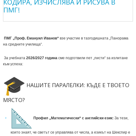
КОДИРА, ИЗЧИСЛЯВА И РИСУВА В
ПМГ!
ПМГ „Проф. Емануил Иванов“
взе участие в тазгодишната „Панорама
на средните училища“.
За учебната
2026/2027 година
сме подготвили пет „писти“ за излитане
към успеха:
НАШИТЕ ПАРАЛЕЛКИ: КЪДЕ Е ТВОЕТО
МЯСТО?
Профил „Математически“ с английски език:
За тези,
които знаят, че светът се управлява от числа, а езикът на Шекспир е