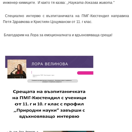
инженер-химиците. И както тя казва:
,,Науката доказва живота.”
Специално интервю с възпитаничката на ПМГ-Кюстендил направиха
Петя Здравчова и Кристиян Цоцумански от 11. г клас.
Благодарим на Лора за емоционалната и вдъхновяваща среща!