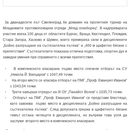
За дванадесети път Свиленград бе домакин на пролетния турнир на
Младежките противопожарни отряди „Млад огнеборец“. В надпреварата
участие взеха 100 деца от областите Бургас, Враца, Кюстендил, Пловдив,
Стара Загора, Хасково и Шумен, които премериха сили в дисциплините
„Бойно разгръщане на състезателна пътека“ и „400 м щафетно бягане с
препятствия“. Състезателите показаха отлична подготовка, спортен дух и
завидни умения при справянето с всички препятствия.
В комплексното класиране първо място спечели отборът на СУ
„Никола Й. Вапцаров“ с 1047,49 точки.
На второ място се класира отборът на ПМГ „Проф. Емануил Иванов“
с 1043,04 точки.
Трети завърши отрядът на IX ОУ „Панайот Волов“ с 1035,73 точки.
Отборът на ПМГ „Проф. Емануил Иванов“ се представи блестящо,
като завоюва първо място в дисциплината „Бойно разгръщане на
състезателна пътека“. След допусната грешка в щафетното бягане
тимът остана четвърти в дисциплината, но въпреки това успя да
заслужи второто място в комплексното класиране.