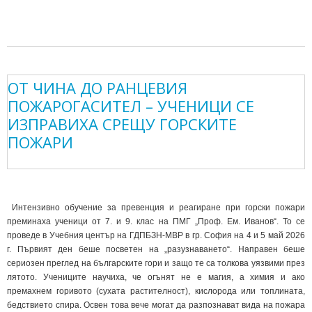
ОТ ЧИНА ДО РАНЦЕВИЯ
ПОЖАРОГАСИТЕЛ – УЧЕНИЦИ СЕ
ИЗПРАВИХА СРЕЩУ ГОРСКИТЕ
ПОЖАРИ
Интензивно обучение за превенция и реагиране при горски пожари
преминаха ученици от 7. и 9. клас на ПМГ „Проф. Ем. Иванов“. То се
проведе в Учебния център на ГДПБЗН-МВР в гр. София на 4 и 5 май 2026
г. Първият ден беше посветен на „разузнаването“. Направен беше
сериозен преглед на българските гори и защо те са толкова уязвими през
лятото. Учениците научиха, че огънят не е магия, а химия и ако
премахнем горивото (сухата растителност), кислорода или топлината,
бедствието спира. Освен това вече могат да разпознават вида на пожара