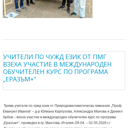
УЧИТЕЛИ ПО ЧУЖД ЕЗИК ОТ ПМГ
ВЗЕХА УЧАСТИЕ В МЕЖДУНАРОДЕН
ОБУЧИТЕЛЕН КУРС ПО ПРОГРАМА
„ЕРАЗЪМ+“
Трима учители по чужд език от Природоматематическа гимназия „Проф.
Емануил Иванов“ – д-р Юлиана Карпузова, Александра Манова и Даниел
Арбов – взеха участие в международен обучителен курс по програма
„Еразъм+“, проведен в гр. Мантова, Италия /26.04. – 02.05.2026 г./.