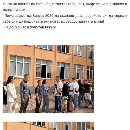
си, за да поемат по своя нов, самостоятелен път, въоръжени със знания и
големи мечти.
Пожелаваме на Випуск 2026 да съхрани дръзновението си, да вярва в
себе си и да покорява всеки нов връх с гордо вдигната глава!
На добър час и попътен вятър!