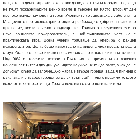
по цвета на дима. Упражняваха се как да подават точни координати, за да
не губят пожарникарите ценно време в търсене на място. Вторият ден
пренесе всичко научено на терен. Учениците се запознаха с работата на
Младежките противопожарни отряди и разбраха, че доброволчеството е
призвание, което изисква хладнокръвие. Голямото предизвикателство
бяха ранцевите пожарогасители, а най-вълнуващата част беше
практическата игра. Всеки ученик трябваше да оперира с ранцев
пожарогасител. Целта беше изместване на мишена чрез прецизна водна
струя. Оказа се, че се изисква не само сила, но и изключителна точност.
Над 90% от горските пожари в България са причинени от човешка
небрежност. В тези два дни учениците научиха не как да гасят, а как да не
допускат огъня да започне.„Ако жарта е твърде гореща, за да я пипнеш с
ръка, значи е твърде гореща, за да си тръгнеш!“ – това е правилото, което
всеки от тях отнесе вкъщи. Гората вече има своите нови пазители.