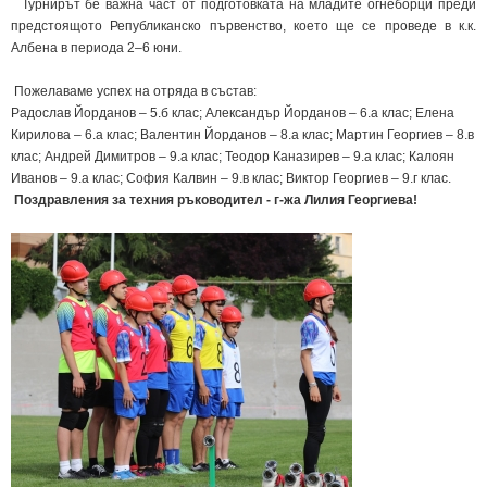
Турнирът бе важна част от подготовката на младите огнеборци преди
предстоящото Републиканско първенство, което ще се проведе в к.к.
Албена в периода 2–6 юни.
Пожелаваме успех на отряда в състав:
Радослав Йорданов – 5.б клас; Александър Йорданов – 6.а клас; Елена
Кирилова – 6.а клас; Валентин Йорданов – 8.а клас; Мартин Георгиев – 8.в
клас; Андрей Димитров – 9.а клас; Теодор Каназирев – 9.а клас; Калоян
Иванов – 9.а клас; София Калвин – 9.в клас; Виктор Георгиев – 9.г клас.
Поздравления за техния ръководител - г-жа Лилия Георгиева!