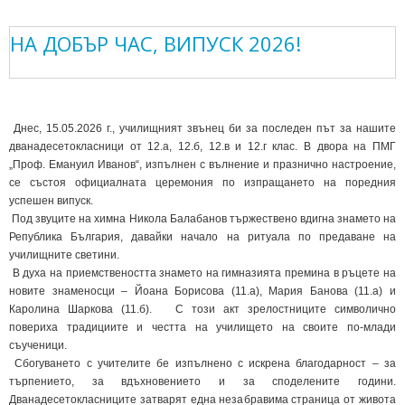
НА ДОБЪР ЧАС, ВИПУСК 2026!
Днес, 15.05.2026 г., училищният звънец би за последен път за нашите
дванадесетокласници от 12.а, 12.б, 12.в и 12.г клас. В двора на ПМГ
„Проф. Емануил Иванов“, изпълнен с вълнение и празнично настроение,
се състоя официалната церемония по изпращането на поредния
успешен випуск.
Под звуците на химна Никола Балабанов тържествено вдигна знамето на
Република България, давайки начало на ритуала по предаване на
училищните светини.
В духа на приемствеността знамето на гимназията премина в ръцете на
новите знаменосци – Йоана Борисова (11.а), Мария Банова (11.а) и
Каролина Шаркова (11.б). С този акт зрелостниците символично
повериха традициите и честта на училището на своите по-млади
съученици.
Сбогуването с учителите бе изпълнено с искрена благодарност – за
търпението, за вдъхновението и за споделените години.
Дванадесетокласниците затварят една незабравима страница от живота