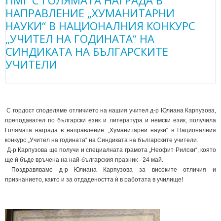
ПМГ С ГОЛЯМАТА НАГРАДА В
НАПРАВЛЕНИЕ „ХУМАНИТАРНИ
НАУКИ“ В НАЦИОНАЛНИЯ КОНКУРС
„УЧИТЕЛ НА ГОДИНАТА“ НА
СИНДИКАТА НА БЪЛГАРСКИТЕ
УЧИТЕЛИ
С гордост споделяме отличието на нашия учител д-р Юлиана Карпузова,
преподавател по български език и литература и немски език, получила
Голямата награда в направление „Хуманитарни науки“ в Националния
конкурс „Учител на годината“ на Синдиката на българските учители.
Д-р Карпузова ще получи и специалната грамота „Неофит Рилски“, която
ще ѝ бъде връчена на най-българския празник - 24 май.
Поздравяваме д-р Юлиана Карпузова за високите отличия и
признанието, както и за отдадеността ѝ в работата в училище!