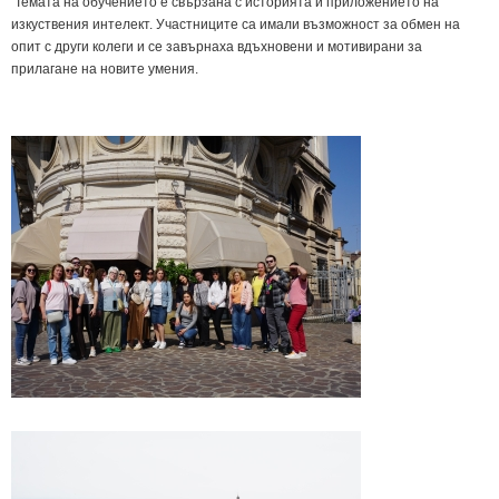
Темата на обучението е свързана с историята и приложението на
изкуствения интелект. Участниците са имали възможност за обмен на
опит с други колеги и се завърнаха вдъхновени и мотивирани за
прилагане на новите умения.