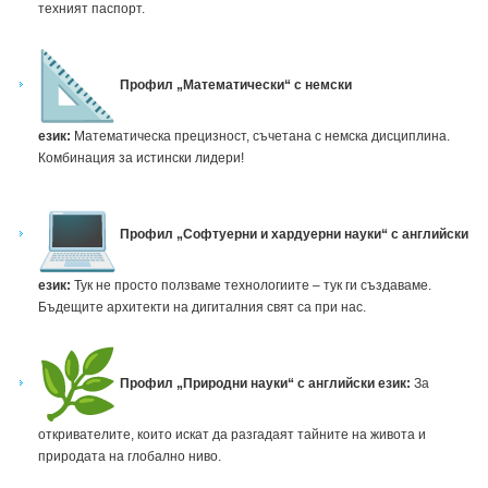
техният паспорт.
Профил „Математически“ с немски
език:
Математическа прецизност, съчетана с немска дисциплина.
Комбинация за истински лидери!
Профил „Софтуерни и хардуерни науки“ с английски
език:
Тук не просто ползваме технологиите – тук ги създаваме.
Бъдещите архитекти на дигиталния свят са при нас.
Профил „Природни науки“ с английски език:
За
откривателите, които искат да разгадаят тайните на живота и
природата на глобално ниво.