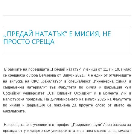
,,ПРЕДАЙ НАТАТЪК” Е МИСИЯ, НЕ
ПРОСТО СРЕЩА
В рамките на поредицата ,,Предай нататък” ученици от 11. г и 10. г клас
се срещнаха с Лора Велинова от Випуск 2021. Тя е един от отличниците
на випуска на ОКС „бакалавър“ в специалност „Инженерна химия и
съвременни материали“ във Факултета по химия и фармация към
Софийски университет ,,Св. Климент Охридски” и в момента учи в
магистърска програма. На дипломирането на випуск 2025 на Факултета
по химия и фармация бе поканена да прочете слово от името на
бакалаврите.
На срещата си с учениците от профил ,,Природни науки” Лора разказа за
прехода от училището към университета и за това с какво се занимават