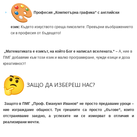
Професия „Компютърна графика“ с английски
език:
Където изкуството среща пикселите. Превърни въображението
си в професия от бъдещето!
„
Математиката е езикът, на който Бог е написал вселената.“
–
A, ние в
ПМГ добавяме към този език и малко програмиране, чужди езици и доза
креативност!
ЗАЩО ДА ИЗБЕРЕШ НАС?
Защото в ПМГ „Проф. Емануил Иванов“ не просто предаваме уроци –
ние изграждаме общност. Тук грешките са просто „бъгове“, които
отстраняваме заедно, а успехите ни се измерват в отличия и
реализирани мечти.