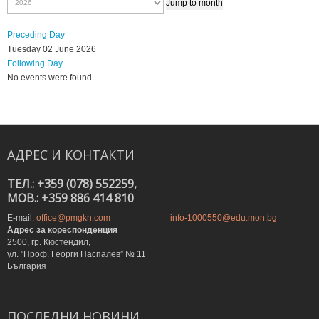
Jump to month
Preceding Day
Tuesday 02 June 2026
Following Day
No events were found
АДРЕС
И
КОНТАКТИ
ТЕЛ.: +359 (078) 552259,
MOB.: +359 886 414 810
E-mail:
office@pmgkn.com
info-1000550@edu.mon.bg
Адрес за кореспонденция
2500, гр. Кюстендил,
ул. ”Проф. Георги Паспалев” № 11
България
ПОСЛЕДНИ
НОВИНИ