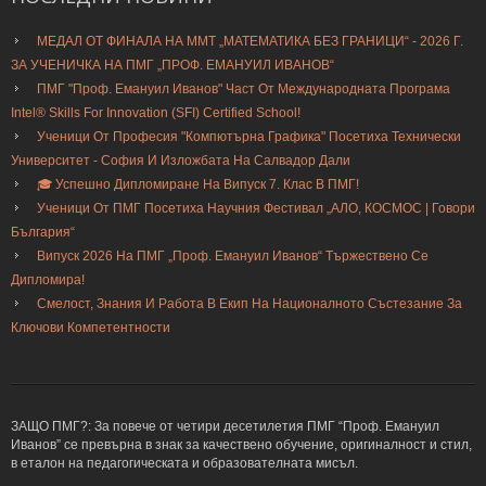
МЕДАЛ ОТ ФИНАЛА НА ММТ „МАТЕМАТИКА БЕЗ ГРАНИЦИ“ - 2026 Г.
ЗА УЧЕНИЧКА НА ПМГ „ПРОФ. ЕМАНУИЛ ИВАНОВ“
ПМГ "Проф. Емануил Иванов" Част От Международната Програма
Intel® Skills For Innovation (SFI) Certified School!
Ученици От Професия "Компютърна Графика" Посетиха Технически
Университет - София И Изложбата На Салвадор Дали
🎓 Успешно Дипломиране На Випуск 7. Клас В ПМГ!
Ученици От ПМГ Посетиха Научния Фестивал „АЛО, КОСМОС | Говори
България“
Випуск 2026 На ПМГ „Проф. Емануил Иванов“ Тържествено Се
Дипломира!
Смелост, Знания И Работа В Екип На Националното Състезание За
Ключови Компетентности
ЗАЩО ПМГ?: За повече от четири десетилетия ПМГ “Проф. Емануил
Иванов” се превърна в знак за качествено обучение, оригиналност и стил,
в еталон на педагогическата и образователната мисъл.