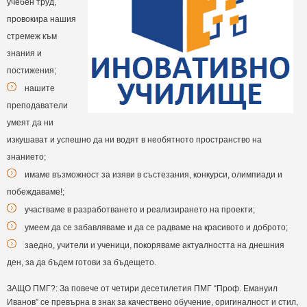
учебен труд,
провокира нашия
стремеж към
знания и
постижения;
нашите
преподаватели
умеят да ни
изкушават и успешно да ни водят в необятното пространство на
знанието;
имаме възможност за изяви в състезания, конкурси, олимпиади и
побеждаваме!;
участваме в разработването и реализирането на проекти;
умеем да се забавляваме и да се радваме на красивото и доброто;
заедно, учители и ученици, покоряваме актуалността на днешния
ден, за да бъдем готови за бъдещето.
ЗАЩО ПМГ?: За повече от четири десетилетия ПМГ “Проф. Емануил
Иванов” се превърна в знак за качествено обучение, оригиналност и стил,