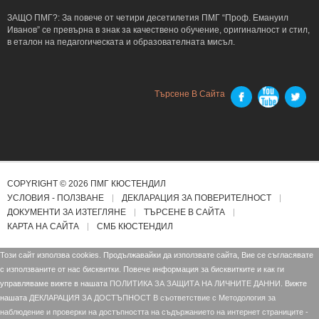
ЗАЩО ПМГ?: За повече от четири десетилетия ПМГ “Проф. Емануил
Иванов” се превърна в знак за качествено обучение, оригиналност и стил,
в еталон на педагогическата и образователната мисъл.
Търсене В Сайта
COPYRIGHT © 2026 ПМГ КЮСТЕНДИЛ
УСЛОВИЯ - ПОЛЗВАНЕ
ДЕКЛАРАЦИЯ ЗА ПОВЕРИТЕЛНОСТ
ДОКУМЕНТИ ЗА ИЗТЕГЛЯНЕ
ТЪРСЕНЕ В САЙТА
КАРТА НА САЙТА
СМБ КЮСТЕНДИЛ
Този сайт използва cookies. Продължавайки да използвате сайта, Вие се съгласявате
с използваните от нас бисквитки. Повече информация за бисквитките и как ги
управляваме вижте в нашата
ПОЛИТИКА ЗА ЗАЩИТА НА ЛИЧНИТЕ ДАННИ.
Вижте
нашата
ДЕКЛАРАЦИЯ ЗА ДОСТЪПНОСТ В съответствие с Mетодология за
наблюдение и проверки на достъпността на съдържанието на интернет страниците -