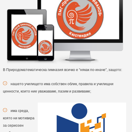
В Природоматематическа гимназия всичко е “някак по-иначе”, защото:
нашето училището има собствен облик, правила и училищни
ценности, които ние уважаваме, пазим и развиваме;
има среда,
която ни мотивира
за сериозен