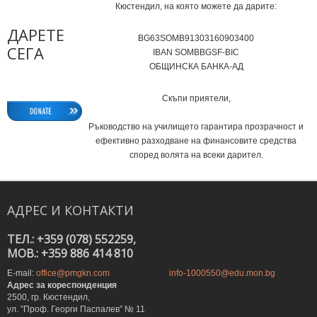
Кюстендил, на която можете да дарите:
ДАРЕТЕ
BG63SOMB91303160903400
СЕГА
IВAN SOMBBGSF-BIC
ОБЩИНСКА БАНКА-АД
Скъпи приятели,
Ръководство на училището гарантира прозрачност и
ефективно разходване на финансовите средства
според волята на всеки дарител.
АДРЕС
И
КОНТАКТИ
ТЕЛ.: +359 (078) 552259,
MOB.: +359 886 414 810
E-mail:
office@pmgkn.com
info-1000550@edu.mon.bg
Адрес за кореспонденция
2500, гр. Кюстендил,
ул. ”Проф. Георги Паспалев” № 11