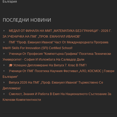
България
ПОСЛЕДНИ
НОВИНИ
МЕДАЛ ОТ ФИНАЛА НА ММТ „МАТЕМАТИКА БЕЗ ГРАНИЦИ“ - 2026 Г.
ЗА УЧЕНИЧКА НА ПМГ „ПРОФ. ЕМАНУИЛ ИВАНОВ“
ПМГ "Проф. Емануил Иванов" Част От Международната Програма
Intel® Skills For Innovation (SFI) Certified School!
Ученици От Професия "Компютърна Графика" Посетиха Технически
Университет - София И Изложбата На Салвадор Дали
🎓 Успешно Дипломиране На Випуск 7. Клас В ПМГ!
Ученици От ПМГ Посетиха Научния Фестивал „АЛО, КОСМОС | Говори
България“
Випуск 2026 На ПМГ „Проф. Емануил Иванов“ Тържествено Се
Дипломира!
Смелост, Знания И Работа В Екип На Националното Състезание За
Ключови Компетентности