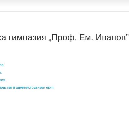
 гимназия „Проф. Ем. Иванов” 
ло
с
рия
водство и административен екип