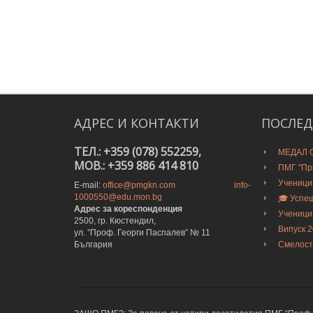
АДРЕС
И
КОНТАКТИ
ПОСЛЕ
ТЕЛ.: +359 (078) 552259,
МЕДАЛ О
MOB.: +359 886 414 810
ПМГ "Про
Ученици
E-mail:
office@pmgkn.com
info-
1000550@edu.mon.bg
🎓 Успе
Адрес за кореспонденция
Ученици
2500, гр. Кюстендил,
Випуск 
ул. ”Проф. Георги Паспалев” № 11
България
Смелост