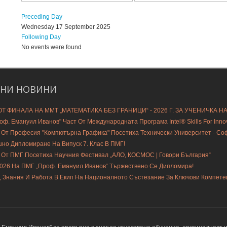
Preceding Day
Wednesday 17 September 2025
Following Day
No events were found
ДНИ
НОВИНИ
Т ФИНАЛА НА ММТ „МАТЕМАТИКА БЕЗ ГРАНИЦИ“ - 2026 Г. ЗА УЧЕНИЧКА Н
ф. Емануил Иванов" Част От Международната Програма Intel® Skills For Innovat
 От Професия "Компютърна Графика" Посетиха Технически Университет - С
шно Дипломиране На Випуск 7. Клас В ПМГ!
 От ПМГ Посетиха Научния Фестивал „АЛО, КОСМОС | Говори България“
2026 На ПМГ „Проф. Емануил Иванов“ Тържествено Се Дипломира!
, Знания И Работа В Екип На Националното Състезание За Ключови Компете