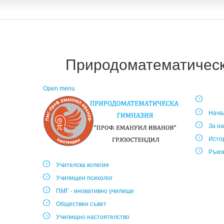
Природоматематическа
Open menu
Нача
За на
Исто
Ръко
Учителска колегия
Училищен психолог
ПМГ - иновативно училище
Обществен съвет
Училищно настоятелство