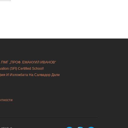
А ПМГ „ПРОФ. ЕМАНУИЛ ИВАНОВ“
ion (SFI) Certified School!
офия И Изложбата На Салвадор Дали
нтности