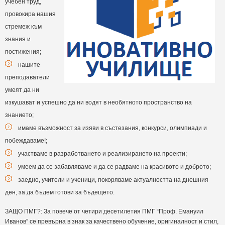
учебен труд,
провокира нашия
стремеж към
знания и
постижения;
нашите
преподаватели
умеят да ни
изкушават и успешно да ни водят в необятното пространство на
знанието;
имаме възможност за изяви в състезания, конкурси, олимпиади и
побеждаваме!;
участваме в разработването и реализирането на проекти;
умеем да се забавляваме и да се радваме на красивото и доброто;
заедно, учители и ученици, покоряваме актуалността на днешния
ден, за да бъдем готови за бъдещето.
ЗАЩО ПМГ?: За повече от четири десетилетия ПМГ “Проф. Емануил
Иванов” се превърна в знак за качествено обучение, оригиналност и стил,