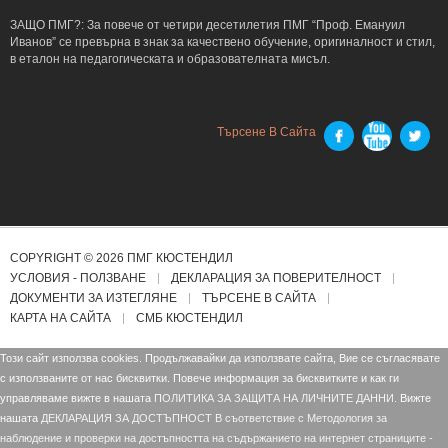
ЗАЩО ПМГ?: За повече от четири десетилетия ПМГ “Проф. Емануил
Иванов” се превърна в знак за качествено обучение, оригиналност и стил,
в еталон на педагогическата и образователната мисъл.
Търсене В Сайта
COPYRIGHT © 2026 ПМГ КЮСТЕНДИЛ
УСЛОВИЯ - ПОЛЗВАНЕ
ДЕКЛАРАЦИЯ ЗА ПОВЕРИТЕЛНОСТ
ДОКУМЕНТИ ЗА ИЗТЕГЛЯНЕ
ТЪРСЕНЕ В САЙТА
КАРТА НА САЙТА
СМБ КЮСТЕНДИЛ
Този сайт използва cookies. Продължавайки да използвате сайта, Вие се съгласявате
с използваните от нас бисквитки. Повече информация за бисквитките и как ги
управляваме вижте в нашата
ПОЛИТИКА ЗА ЗАЩИТА НА ЛИЧНИТЕ ДАННИ.
Вижте
нашата
ДЕКЛАРАЦИЯ ЗА ДОСТЪПНОСТ В съответствие с Mетодология за
наблюдение и проверки на достъпността на съдържанието на интернет страниците -