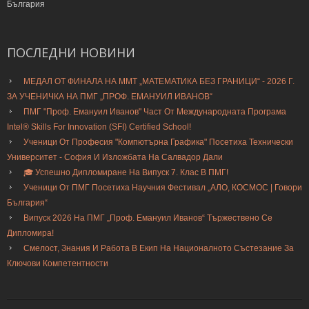
България
ПОСЛЕДНИ
НОВИНИ
МЕДАЛ ОТ ФИНАЛА НА ММТ „МАТЕМАТИКА БЕЗ ГРАНИЦИ“ - 2026 Г.
ЗА УЧЕНИЧКА НА ПМГ „ПРОФ. ЕМАНУИЛ ИВАНОВ“
ПМГ "Проф. Емануил Иванов" Част От Международната Програма
Intel® Skills For Innovation (SFI) Certified School!
Ученици От Професия "Компютърна Графика" Посетиха Технически
Университет - София И Изложбата На Салвадор Дали
🎓 Успешно Дипломиране На Випуск 7. Клас В ПМГ!
Ученици От ПМГ Посетиха Научния Фестивал „АЛО, КОСМОС | Говори
България“
Випуск 2026 На ПМГ „Проф. Емануил Иванов“ Тържествено Се
Дипломира!
Смелост, Знания И Работа В Екип На Националното Състезание За
Ключови Компетентности