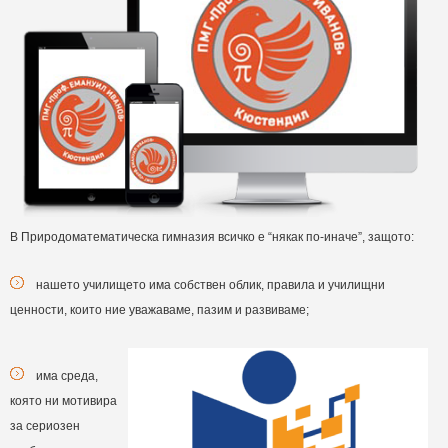
В Природоматематическа гимназия всичко е “някак по-иначе”, защото:
нашето училището има собствен облик, правила и училищни
ценности, които ние уважаваме, пазим и развиваме;
има среда,
която ни мотивира
за сериозен