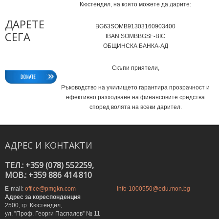
Кюстендил, на която можете да дарите:
ДАРЕТЕ
BG63SOMB91303160903400
СЕГА
IВAN SOMBBGSF-BIC
ОБЩИНСКА БАНКА-АД
Скъпи приятели,
Ръководство на училището гарантира прозрачност и
ефективно разходване на финансовите средства
според волята на всеки дарител.
АДРЕС
И
КОНТАКТИ
ТЕЛ.: +359 (078) 552259,
MOB.: +359 886 414 810
E-mail:
office@pmgkn.com
info-1000550@edu.mon.bg
Адрес за кореспонденция
2500, гр. Кюстендил,
ул. ”Проф. Георги Паспалев” № 11