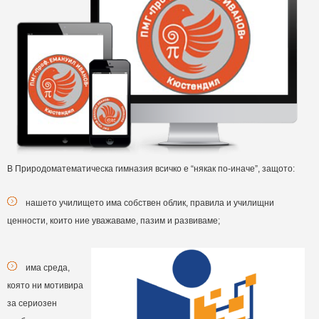
В Природоматематическа гимназия всичко е “някак по-иначе”, защото:
нашето училището има собствен облик, правила и училищни
ценности, които ние уважаваме, пазим и развиваме;
има среда,
която ни мотивира
за сериозен