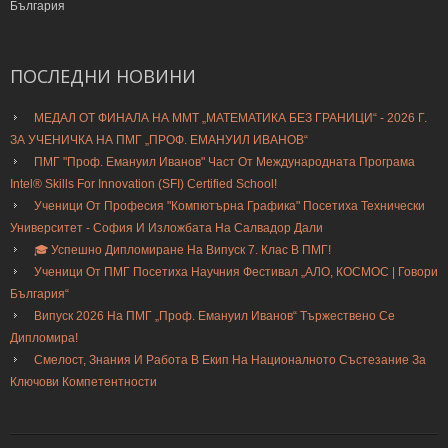
България
ПОСЛЕДНИ
НОВИНИ
МЕДАЛ ОТ ФИНАЛА НА ММТ „МАТЕМАТИКА БЕЗ ГРАНИЦИ“ - 2026 Г.
ЗА УЧЕНИЧКА НА ПМГ „ПРОФ. ЕМАНУИЛ ИВАНОВ“
ПМГ "Проф. Емануил Иванов" Част От Международната Програма
Intel® Skills For Innovation (SFI) Certified School!
Ученици От Професия "Компютърна Графика" Посетиха Технически
Университет - София И Изложбата На Салвадор Дали
🎓 Успешно Дипломиране На Випуск 7. Клас В ПМГ!
Ученици От ПМГ Посетиха Научния Фестивал „АЛО, КОСМОС | Говори
България“
Випуск 2026 На ПМГ „Проф. Емануил Иванов“ Тържествено Се
Дипломира!
Смелост, Знания И Работа В Екип На Националното Състезание За
Ключови Компетентности