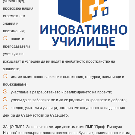
учебен труд,
провокира нашия
стремеж към
знания и
постижения;
нашите
преподаватели
умеят да ни
изкушават и успешно да ни водят в необятното пространство на
знанието;
имаме възможност за изяви в състезания, конкурси, олимпиади и
побеждаваме!;
участваме в разработването и реализирането на проекти;
умеем да се забавляваме и да се радваме на красивото и доброто;
заедно, учители и ученици, покоряваме актуалността на днешния
ден, за да бъдем готови за бъдещето.
ЗАЩО ПМГ?: За повече от четири десетилетия ПМГ “Проф. Емануил
Иванов” се превърна в знак за качествено обучение, оригиналност и стил,