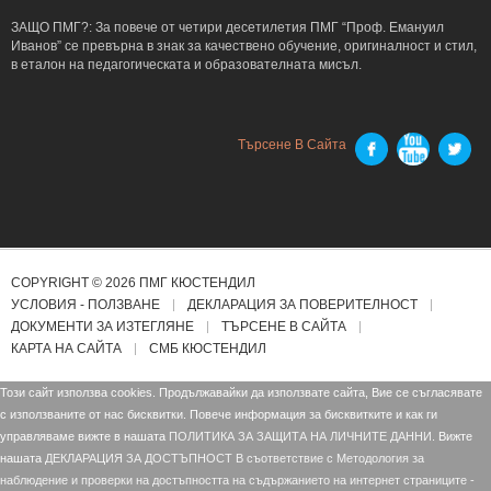
ЗАЩО ПМГ?: За повече от четири десетилетия ПМГ “Проф. Емануил
Иванов” се превърна в знак за качествено обучение, оригиналност и стил,
в еталон на педагогическата и образователната мисъл.
Търсене В Сайта
COPYRIGHT © 2026 ПМГ КЮСТЕНДИЛ
УСЛОВИЯ - ПОЛЗВАНЕ
ДЕКЛАРАЦИЯ ЗА ПОВЕРИТЕЛНОСТ
ДОКУМЕНТИ ЗА ИЗТЕГЛЯНЕ
ТЪРСЕНЕ В САЙТА
КАРТА НА САЙТА
СМБ КЮСТЕНДИЛ
Този сайт използва cookies. Продължавайки да използвате сайта, Вие се съгласявате
с използваните от нас бисквитки. Повече информация за бисквитките и как ги
управляваме вижте в нашата
ПОЛИТИКА ЗА ЗАЩИТА НА ЛИЧНИТЕ ДАННИ.
Вижте
нашата
ДЕКЛАРАЦИЯ ЗА ДОСТЪПНОСТ В съответствие с Mетодология за
наблюдение и проверки на достъпността на съдържанието на интернет страниците -