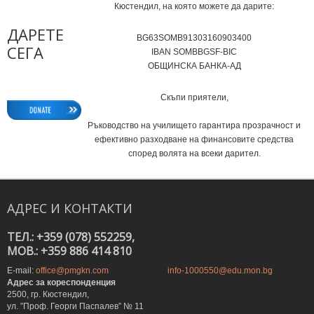
Кюстендил, на която можете да дарите:
ДАРЕТЕ
BG63SOMB91303160903400
СЕГА
IВAN SOMBBGSF-BIC
ОБЩИНСКА БАНКА-АД
Скъпи приятели,
Ръководство на училището гарантира прозрачност и
ефективно разходване на финансовите средства
според волята на всеки дарител.
АДРЕС
И
КОНТАКТИ
ТЕЛ.: +359 (078) 552259,
MOB.: +359 886 414 810
E-mail:
office@pmgkn.com
info-1000550@edu.mon.bg
Адрес за кореспонденция
2500, гр. Кюстендил,
ул. ”Проф. Георги Паспалев” № 11