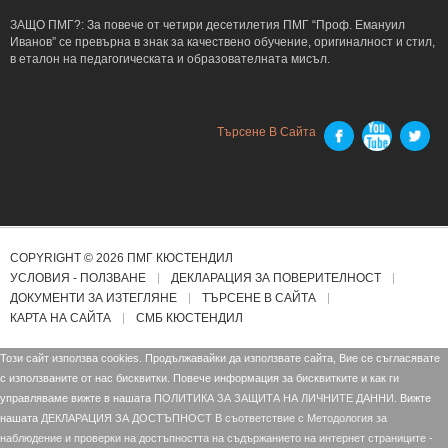
ЗАЩО ПМГ?: За повече от четири десетилетия ПМГ “Проф. Емануил
Иванов” се превърна в знак за качествено обучение, оригиналност и стил,
в еталон на педагогическата и образователната мисъл.
Търсене В Сайта
COPYRIGHT © 2026 ПМГ КЮСТЕНДИЛ
УСЛОВИЯ - ПОЛЗВАНЕ
ДЕКЛАРАЦИЯ ЗА ПОВЕРИТЕЛНОСТ
ДОКУМЕНТИ ЗА ИЗТЕГЛЯНЕ
ТЪРСЕНЕ В САЙТА
КАРТА НА САЙТА
СМБ КЮСТЕНДИЛ
Този сайт използва cookies. Продължавайки да използвате сайта, Вие се съгласявате
с използваните от нас бисквитки. Повече информация за бисквитките и как ги
управляваме вижте в нашата
ПОЛИТИКА ЗА ЗАЩИТА НА ЛИЧНИТЕ ДАННИ.
Вижте
нашата
ДЕКЛАРАЦИЯ ЗА ДОСТЪПНОСТ В съответствие с Mетодология за
наблюдение и проверки на достъпността на съдържанието на интернет страниците -