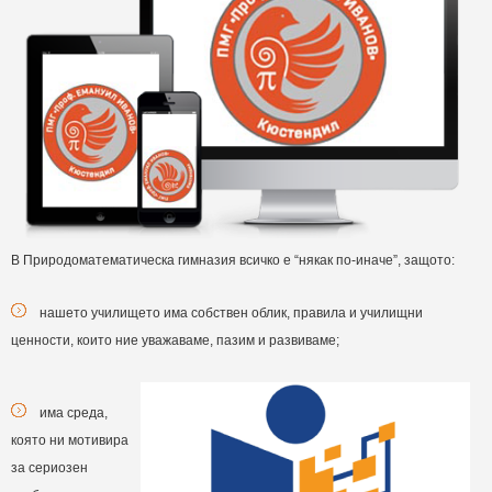
В Природоматематическа гимназия всичко е “някак по-иначе”, защото:
нашето училището има собствен облик, правила и училищни
ценности, които ние уважаваме, пазим и развиваме;
има среда,
която ни мотивира
за сериозен