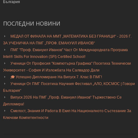
България
ПОСЛЕДНИ
НОВИНИ
МЕДАЛ ОТ ФИНАЛА НА ММТ „МАТЕМАТИКА БЕЗ ГРАНИЦИ“ - 2026 Г.
ЗА УЧЕНИЧКА НА ПМГ „ПРОФ. ЕМАНУИЛ ИВАНОВ“
ПМГ "Проф. Емануил Иванов" Част От Международната Програма
Intel® Skills For Innovation (SFI) Certified School!
Ученици От Професия "Компютърна Графика" Посетиха Технически
Университет - София И Изложбата На Салвадор Дали
🎓 Успешно Дипломиране На Випуск 7. Клас В ПМГ!
Ученици От ПМГ Посетиха Научния Фестивал „АЛО, КОСМОС | Говори
България“
Випуск 2026 На ПМГ „Проф. Емануил Иванов“ Тържествено Се
Дипломира!
Смелост, Знания И Работа В Екип На Националното Състезание За
Ключови Компетентности