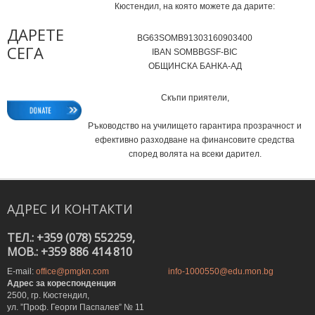
Кюстендил, на която можете да дарите:
ДАРЕТЕ
BG63SOMB91303160903400
СЕГА
IВAN SOMBBGSF-BIC
ОБЩИНСКА БАНКА-АД
Скъпи приятели,
Ръководство на училището гарантира прозрачност и
ефективно разходване на финансовите средства
според волята на всеки дарител.
АДРЕС
И
КОНТАКТИ
ТЕЛ.: +359 (078) 552259,
MOB.: +359 886 414 810
E-mail:
office@pmgkn.com
info-1000550@edu.mon.bg
Адрес за кореспонденция
2500, гр. Кюстендил,
ул. ”Проф. Георги Паспалев” № 11