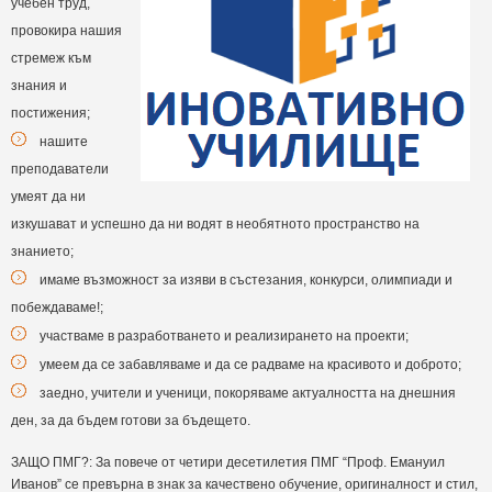
учебен труд,
провокира нашия
стремеж към
знания и
постижения;
нашите
преподаватели
умеят да ни
изкушават и успешно да ни водят в необятното пространство на
знанието;
имаме възможност за изяви в състезания, конкурси, олимпиади и
побеждаваме!;
участваме в разработването и реализирането на проекти;
умеем да се забавляваме и да се радваме на красивото и доброто;
заедно, учители и ученици, покоряваме актуалността на днешния
ден, за да бъдем готови за бъдещето.
ЗАЩО ПМГ?: За повече от четири десетилетия ПМГ “Проф. Емануил
Иванов” се превърна в знак за качествено обучение, оригиналност и стил,