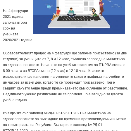
На 4 февруари
2021 година
започва втори
срок на
учебната
2020/2021 година.
Образователният процес на 4 февруари ще започне присъствено (за две
седмици) за учениците от 7, 8 и 12 клас, съгласно заповед на министъра
на здравеопазването. Началото на учебните занятия за ПЪРВА смяна е
8:00 часа, а за ВТОРА смяна (12 клас) е 12:10 часа. Класните
ръководители ще напомнят на учениците какъв е графикът на учебните
им часове за всеки ден, когато те се провеждат присъствено. Той е
същият, какъвто беше преди преминаването към обучение от разстояние.
Седмичното учебно разписание не се променя. То е валидно за цялата
учебна година.
Във връзка със заповед №РД-01-51/26.01.2021 на министъра на
здравеопазването за въвеждане на временни противоепидемични мерки
на територията на Република България и заповед № РД-01-
677/25.11.2020 г. на министъра на здравеопазването, изм. и доп. със