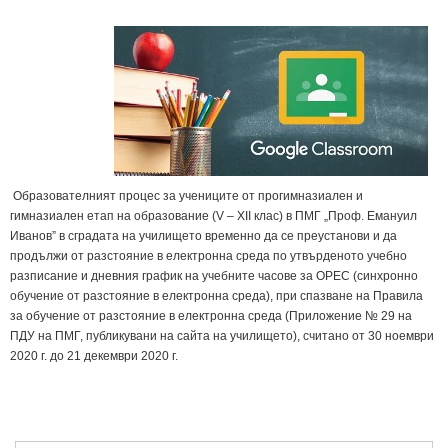
Образователният процес за учениците от прогимназиален и
гимназиален етап на образование (V – XII клас) в ПМГ „Проф. Емануил
Иванов” в сградата на училището временно да се преустанови и да
продължи от разстояние в електронна среда по утвърденото учебно
разписание и дневния график на учебните часове за ОРЕС (синхронно
обучение от разстояние в електронна среда), при спазване на Правила
за обучение от разстояние в електронна среда (Приложение № 29 на
ПДУ на ПМГ, публикувани на сайта на училището), считано от 30 ноември
2020 г. до 21 декември 2020 г.